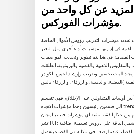
المزيد عن كل واحد من
مؤشرات الفوركس.
ت تحديد مؤشرات التدريب رؤوس الأموال الخاصة
لفنية في إدارتها. مؤشرات أداء أخرى مثل التغير
نات المقدمة في هذا يتم تطوير وتحديث المواصفات
. والمقاييس الذهبية والفضية والبرونزية. انطلقت
إيجاد آليات تحسين وتدريب وإرشاد لجميع الكوادر
ً بين أوساط المتداولين على الإطلاق، فهي تنقسم
إلى قسمين رئيسيين وهما مؤشرات الاتجاه trend indicators، ومؤشرات الزخم momentum indicator .
 من خلالها فقط تنفيذ اي مؤشرات فنية بالمجان
تراك . تشمل الباقة على دروس تعليمية اضافية : انا اعتبر
الفضاء عندما يضعه في مكانه في الفضاء ينفصل