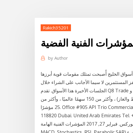
Rakich35201
مؤشرات الفنية الفضية
by
Author
سواق الخليج أًصبحت تمتلك مقومات قوية أبرزها
ز المستثمرين لا سيما الأجانب على الشراء خلال
الجلسات الأخيرة هذا الأسواق. تقدم Q8 Trade كيو ايت تريد 45 زوجًا من العملات ، و زوج بيتكوين واحد ، و
16 سلعة (زراعية ، ومعادن ثمينة ، وصل الطاقه مثل النفط والغاز) ، وأكثر من 150 سهمًا عالميًا ، وأكثر من
25 مؤشرًا. Office #905 API Trio Commercial Tower Al Barsha 1 Sheikh Zayed Road P.O. Box
118820 Dubai. United Arab Emirates Tel. 
موجز المؤشرات الفنية فى عالم الفوركس. فبراير 27, 2017 المؤشرات الفنية الهامة (Bollinger Bands,
MACD, Stochastics, RSI, Parabolic SAR) موجز للمؤشرات الفنية فى عالم الفوركس تعلمت كل شيء