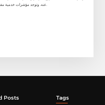
عنه. وتوجد مؤشرات خدمية مفيدة لا يستغني عنها متداول مبتديء و محترف معا.
d Posts
Tags