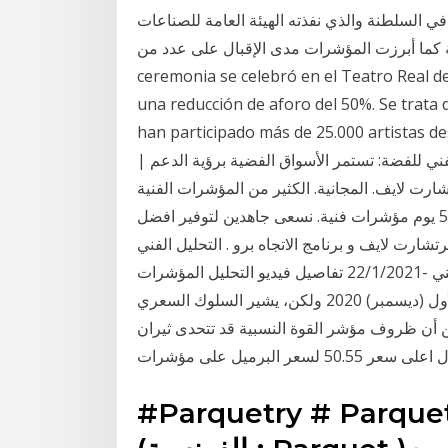
 السلطنة والذي نفذته الهيئة العامة للصناعات
 كما أبرزت المؤشرات مدى الإقبال على عدد من La
ceremonia se celebró en el Teatro Real d
una reducción de aforo del 50%. Se trata
han participado más de 25.000 a. وبشكل عام التحليلات الفنية في هذا القسم تتم
فني للفضة: تستمر الأسواق الفضية برؤية الدعم |
ت برنامج تكرتشارت لايف. المجانية. الكثير من المؤشرات الفنية
المجانية التي تستخدم مع برنامج تكرتشارت لايف. منذ 5 يوم مؤشرات فنية. نسعى جاهدين لتوفير افضل
شارت لايف و برنامج الاتجاه برو . التحليل الفني
اليومي للسلع والمؤشرات مقدم من أ/ محمد قيس عبدالغني -22/1/2021 تفاصيل فيديو التحليل المؤشرات
التقنية, شراء, شراء قوي, بيع, بيع, شراء قوي. 23 كانون الأول (ديسمبر) 2020 ولكن، يشير السلوك السعري
حين أن ظروف مؤشر القوة النسبية قد تتحدى ثيران
عر البرميل على مؤشرات
Parquetry # Pa # أرضية # خشب أرضية خشبية