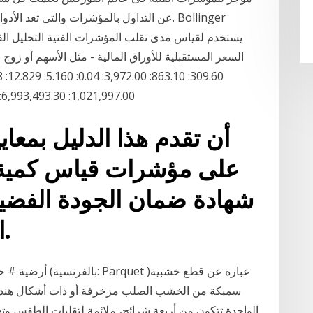
عن التداول بالمؤشرات والتى تعد الأدوات ال
1,021,997.00: 6,993,493.30: 76.62: 1.050: 32.312: 5 26‏‏/3‏‏/1442 بعد الهجرة
أن تقدم هذا الدليل بمعايي
على مؤشرات قياس كمية 
اإلبداعات الفنية واألدبية.
سميكة من الخشب الصلب مزخرفة أو ذات أشكال هندس
الواحدة تتكون من أربعة شرائح، ملائمة لتقلبات الطقس وت