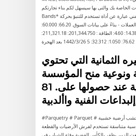
خاصة بك والتى بها سيسهل لكم بناء تجارتكم. Bollinger
Bands* يستخدم لقياس مدى تقلب المؤشرات الفنية التحليل الفني عبارة عن أداة تستخدم للتنبؤ بحركة
السعر المستقبلية للأوراق المالية - مثل الأسهم أو زوج العملات - بناءً على بيانات السوق. 66.20: 60.000:
309.60: 863.10: 3,972.00: 0.04: 5.160: 12.829: 14.38: 4.60: الطاقة : 201,344.750: 211,321.18:
ره الثمانية التي تحتوي
ونوعية منح المؤسسة
شهادة ضمان الجودة الفضية عند حصولها على. 81
#Parquetry # Parquet # أرضية # خشب أرضية خشبية (بالفرنسية: Parquet )‏ عبارة عن قطع خشبية
ية متناسقة تستخدم لفرش الأرضيات والقطعة
عت الزبير يظفر بالكأس الفضية وفئة الشباب في