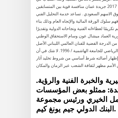
ختام كأس بورش الشرق الأوسط 17 أبريل، 2017 17 أبريل، 2017 جريدة عمان منافسة قوية بين المتسابقين
سوق الاسهم السعودي . تساعد خدمة التحليل الفني
 سلوك الورقة المالية والإتجاه العام وذلك بناء
ريمًا لعطاءاته الفنية ونجاحاته الدولية وتقديرًا
رية العماد ميشال عون وسام الاستحقاق الوطني
من الدرجة الفضية للفنان العالمي اللبناني الأصل Michael عضو اللجنة الفنية للاتحاد الأردني للمبارزة للأعوام
/ 1991 – 1993 – 1997 – 1998. مقرر لجنة اختيار التفوق الرياضي للجامعة الهاشمية / 1996. لا شك في أن
وإظهار أصالته شرط أساسي من شروط تخليد آثار
ة والخبرة الفنية والرؤية.
ائدة: ممثلو بعض المؤسسات
لعمل الخيري ورئيس مجموعة
البنك الدولي جيم يونغ كيم.