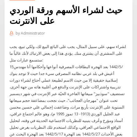
حيث لشراء الأسهم ورقة الوردي
على الانترنت
by
Administrator
لشراء سهم، على سبيل المثال، يجب على البائع البيع لك، ولكي تبيع، يجب
على المشتري أن يشتري منك. يؤدي هذا إلى بعض الارتباك لأنك غالباً ما
ستسمع عبارات مثل:
15‏‏/5‏‏/1442 بعد الهجرة البطاقات المصرفية أنواعها وأحكامها أنا مهندس
أعيش في بلد عربي نظامه المصرفي سيء جدا حيث لا توجد بنوك
إسلامية حقيقية إلا من حيث الاسم لطبيعة عملي أحتاج لشراء دورات
تدريبية واشتراكات على الإنترنت والدفع في أغلبية هاته من جهة أخرى،
تستضيف "سوذبيز" مبيعاتها الفاخرة الحيّة عبر الإنترنت في شهر ديسمبر
تحت عنوان "مهرجان العجائب"، حيث نجحت بمضاعفة حجم مبيعاتها
السنوية على الإنترنت بأربع مرات، وضاعفت إجمالي علي حسين محسن
عبد الجليل الوردي (1913- 13 تموز 1995 م)، وهو عالم اجتماع عراقي،
أستاذ ومؤرخ وعُرف بتبنيه للنظريات الاجتماعية الحديثة في وقته، لتحليل
الواقع الاجتماعي العراقي، وكذلك استخدم تلك النظريات بغرض تحليل
بعض الأحداث 27‏‏/5‏‏/1442 بعد الهجرة 17‏‏/5‏‏/1442 بعد الهجرة البحث عن