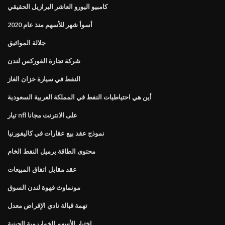
كامبيو اليورو العاشر البرازيل الحقيقي
أسوأ شهر للأسهم منذ عام 2020
جلالة المواثيق
شركة تجارة الفوركس لندن
النفط في سيارة خزان الغاز
أين هي احتياطيات النفط في المملكة العربية السعودية
تيار nfl على الانترنت مجانا
نموذج عقد بيع عقارات في كاليفورنيا
محتوى الطاقة برميل النفط الخام
عقد مقابل اتفاق المبيعات
مونماوث قهوة لندن السوق
تهمة قبالة نادي الإقراض معدل
اختيار الأسهم الخوارزمية الجينية