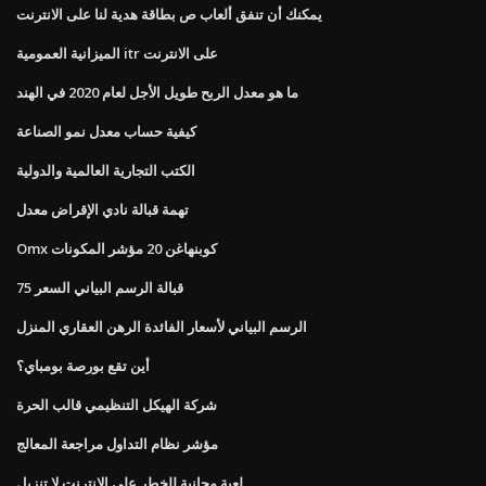
يمكنك أن تنفق ألعاب ص بطاقة هدية لنا على الانترنت
الميزانية العمومية itr على الانترنت
ما هو معدل الربح طويل الأجل لعام 2020 في الهند
كيفية حساب معدل نمو الصناعة
الكتب التجارية العالمية والدولية
تهمة قبالة نادي الإقراض معدل
Omx كوبنهاغن 20 مؤشر المكونات
75 قبالة الرسم البياني السعر
الرسم البياني لأسعار الفائدة الرهن العقاري المنزل
أين تقع بورصة بومباي؟
شركة الهيكل التنظيمي قالب الحرة
مؤشر نظام التداول مراجعة المعالج
لعبة مجانية للخطر على الانترنت لا تنزيل