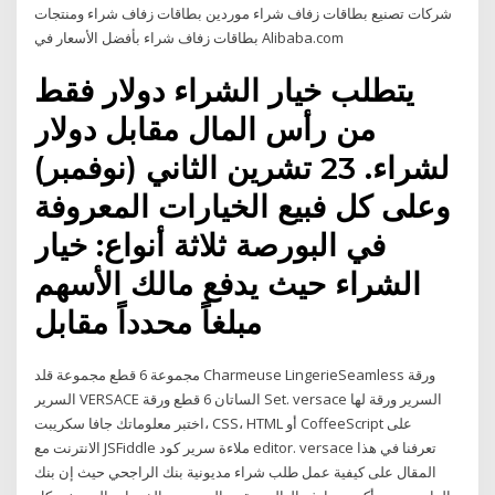
شركات تصنيع بطاقات زفاف شراء موردين بطاقات زفاف شراء ومنتجات
بطاقات زفاف شراء بأفضل الأسعار في Alibaba.com
يتطلب خيار الشراء دولار فقط
من رأس المال مقابل دولار
لشراء. 23 تشرين الثاني (نوفمبر)
وعلى كل فبيع الخيارات المعروفة
في البورصة ثلاثة أنواع: خيار
الشراء حيث يدفع مالك الأسهم
مبلغاً محدداً مقابل
مجموعة 6 قطع مجموعة قلد Charmeuse LingerieSeamless ورقة
السرير VERSACE الساتان 6 قطع ورقة Set. versace السرير ورقة لها
اختبر معلوماتك جافا سكريبت، CSS، HTML أو CoffeeScript على
الانترنت مع JSFiddle ملاءة سرير كود editor. versace تعرفنا في هذا
المقال على كيفية عمل طلب شراء مديونية بنك الراجحي حيث إن بنك