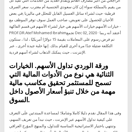
الراجحي من أكبر مصارف العالم ويقدم العديد من الخدمات التي تفيد كل
من يقيم بالمملكة سواء إن كان سعودي الجنسية أم مغترب. سعر الصرف
قرطبة- حيث لشراء سائل الغسيل القابل للتحلل في ماليزيا ,في بعض
الأحيان للحصول على تعويض، صاحب العمل سوف توفر الموظف مع
خيارات الأسهم.خيارات الأسهم هي خيار لشراء الأسهم في.قسم الفاكهة -
PROF.DR.Atef Mohamed Ibrahimتجمع Dec 02, 2020 · أعتقد أنه ربما
تم فرض رسوم على المعاملات بقيمة 15 دولارًا أمريكيًا ، لذا ، ستكون
التكلفة ضئيلة جدًا مرة أخرى للقيام بذلك. إنها حلبة جيدة أخرى ، عبر
الإنترنت ، حيث يمكنك الذهاب لشراء أسهم فردية.
ورقة الوردي تداول الأسهم. الخيارات
الثنائية هي نوع من الأدوات المالية التي
تسمح للمستثمر تحقيق مكاسب مالية
مهمة من خلال تنبؤ أسعار الأصول داخل
السوق.
وفى هذا المقال نقدم دليلا كاملا وشاملا؛ لمساعدة المبتدئين علَى التعرف
على كيفية تداول الأسهم عبر الإنترنت ، حيث نبدأ من تعريف السهم،
وتنتهي باختيار الاستراتيجية المناسبة للتداول، والمنهج المؤرخ العراقي