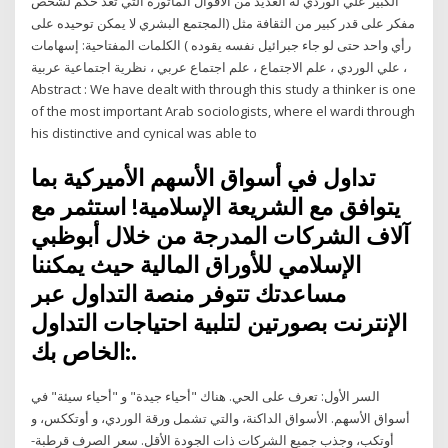
الكبير علي الوردي له العديد من الأقوال المأثورة التي تعد حكم لشخص
مفكر على قدر كبير من الثقافة مثل (المجتمع البشري لا يمكن توحيده على
رأي واحد حتى لو جاء جبرائيل نفسه يقوده ) الكلمات المفتاحية: إسهامات
، علي الوردي ، علم الاجتماع ، علم اجتماع عربي ، نظرية اجتماعية عربية
Abstract : We have dealt with through this study a thinker is one
of the most important Arab sociologists, where el wardi through
his distinctive and cynical was able to
تداول في أسواق الأسهم الأميركية بما
يتوافق مع الشريعة الإسلامية! استثمر مع
آلاف الشركات المدرجة من خلال أبوظبي
الإسلامي للأوراق المالية حيث يمكننا
مساعدتك تتوفر منصة التداول عبر
الإنترنت بصورتين لتلبية احتياجات التداول
الخاص بك:.
السر الأول: تعرف على الحي. هناك "أحياء جيدة" و "أحياء سيئة" في
أسواق الأسهم. الأسواق الداكنة، والتي تشمل ورقة الوردي، و أوتككس، و
أوتكب، وجذب جميع الشركات ذات الجودة الأقل. سعر الصرف قرطبة-