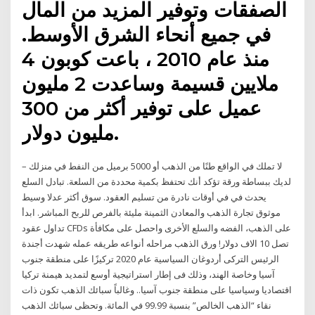
الصفقات وتوفير المزيد من المال
في جميع أنحاء الشرق الأوسط.
منذ عام 2010 ، باعت كوبون 4
ملايين قسيمة وساعدت 2 مليون
عميل على توفير أكثر من 300
مليون دولار.
لا تملك في الواقع طنًا من الذهب أو 5000 برميل من النفط في منزلك –
لديك ببساطة ورقة تؤكد أنك تحتفظ بكمية محددة من السلعة. تبادل السلع
يحدث في في أوقات نادرة من تسليم العقود. سوق أكثر عدلا وسيط
موثوق تجارة الذهب والمعادن الثمينة مليئة بالفرص للربح المباشر. ابدأ
تداول عقود CFDs على الذهب، الفضه والسلع الأخرى واحصل على مكافأة
تصل 10 الاف دولار! ورق الذهب مراحله أنواعه طريقه عمله شهدت أجندة
الرئيس التركى أردوغان السياسية عام 2020 تركيزًا على منطقة جنوب
آسيا وخاصة الهند، وذلك فى إطار استراتيجية أوسع لتمديد هيمنة تركيا
اقتصاديا وسياسيا على منطقة جنوب آسيا.. وغالباً سبائك الذهب تكون ذات
نقاء “الذهب الخالص” بنسبة 99.99 في المائة. وتحظى سبائك الذهب