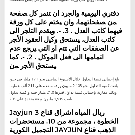
دﻓﺘري اﻟﻴوﻤﻴﺔ واﻟﺠرد ان ﺘﻨﻤر ﮐل ﺼﻔﺤﺔ
ﻤن ﺼﻔﺤﺎﺘﻬﻤﺎ، وان ﻴﺨﺘم ﻋﻟﯽ ﮐل ورﻗﺔ
ﻓﻴﻬﻤﺎ ﮐﺎﺘب اﻟﻌدل . 3. -. وﻴﻘدم اﻟﺘﺎﺠر اﻟﯽ
ﮐﺎﺘب اﻟﻌدل، ﻴﺴﺘﺤق وﮐﻴل اﻟﻌﻘود اﻷﺠر
ﻋن اﻟﺼﻔﻘﺎت اﻟﺘﻲ ﺘﺘم او اﻟﺘﻲ ﻴرﺠﻊ ﻋدم
اﺘﻤﺎﻤﻬﺎ اﻟﯽ ﻓﻌل اﻟﻤوﮐل . 2. -. ﮐﻤﺎ
ﻴﺴﺘﺤق اﻷﺠر ﻤن
بلغ إجمالى قيمة التداول خلال الأسبوع الماضي نحو 17.1 مليار فى حين
بلغت كمية التداول نحو 2,105 مليون ورقة منفذة على 211 ألف عملية،
وذلك مقارنة بإجمالي قيمة تداول قدرها 21.0 مليار جنيه و كمية تداول
بلغت 1,919 مليون ورقة منفذة على 205
Jayjun ريال المياه اشراق قناع 3
الخطوة ، مجموعة من 10. مستحضرات
التجميل الكورية JAYJUN الذهب قناع