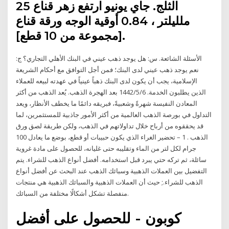
الثلج. جاي يونيو ارتفع زهر قناع 25
ملليلتر ، 0.84 أوقية الوجه ورقة قناع
[مجموعة من 10 قطع].
الأسئلة الشائعة. س: هل يوجد ذهب عيني في البنك الأهلي التجاري؟ ج:
نعم يوجد ذهب عيني لدى البنك؛ فمن أجل التوافق مع أحكام الشريعة
الإسلامية، يجب أن يكون لدى البنك ذهباً عينياً في عهدته لبيعه للعملاء
الذين يطلبون الخدمة. 6‏‏/5‏‏/1442 بعد الهجرة الذهب. يُعد الذهب من أكثر
المعادن النفيسة شهرةً وشعبيةً، فبريقه دائمًا ما يخطف الأنظار، ويعد
التداول في بورصة الذهب العالمية من أكثر الأمور جاذبية للمستثمرين، لما
قد يحققوه من أرباح خلال تداولاتهم في الذهب، ولكن طريقة لصق ورق
الذهب . 1 – تحضير الغراء الذي يكون حبيبات أو قطع، بوضع ما يعادل 100
جرام لكل لتر من الماء وتقليبه حتى غليانه، للحصول على مادة غروية
سائلة، ثم تركه حتي يبرد قبل استخدامه. أفضل أنواع الذهب للشراء. يتم
التفضيل بين العملات الذهبية وسبائك الذهب عند البحث عن أفضل أنواع
الذهب للشراء.; حيث أن العملات الذهبية والسبائك الذهبية هي منتجات
منفصلة تشكل أشكالًا مختلفة من السبائك.
كوبون - للحصول على أفضل