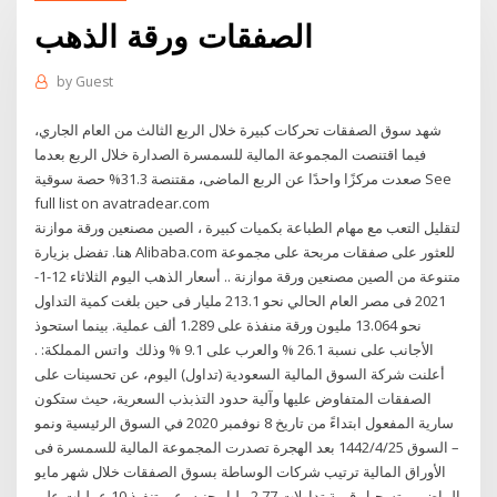
الصفقات ورقة الذهب
by
Guest
شهد سوق الصفقات تحركات كبيرة خلال الربع الثالث من العام الجاري،
فيما اقتنصت المجموعة المالية للسمسرة الصدارة خلال الربع بعدما
صعدت مركزًا واحدًا عن الربع الماضى، مقتنصة 31.3% حصة سوقية See
full list on avatradear.com
لتقليل التعب مع مهام الطباعة بكميات كبيرة ، الصين مصنعين ورقة موازنة
هنا. تفضل بزيارة Alibaba.com للعثور على صفقات مربحة على مجموعة
متنوعة من الصين مصنعين ورقة موازنة .. أسعار الذهب اليوم الثلاثاء 12-1-
2021 فى مصر العام الحالي نحو 213.1 مليار فى حين بلغت كمية التداول
نحو 13.064 مليون ورقة منفذة على 1.289 ألف عملية. بينما استحوذ
الأجانب على نسبة 26.1 % والعرب على 9.1 % وذلك ︎ واتس المملكة: .
أعلنت شركة السوق المالية السعودية (تداول) اليوم، عن تحسينات على
الصفقات المتفاوض عليها وآلية حدود التذبذب السعرية، حيث ستكون
سارية المفعول ابتداءً من تاريخ 8 نوفمبر 2020 في السوق الرئيسية ونمو
– السوق 25‏‏/4‏‏/1442 بعد الهجرة تصدرت المجموعة المالية للسمسرة فى
الأوراق المالية ترتيب شركات الوساطة بسوق الصفقات خلال شهر مايو
الماضى، بتسجيل قيمة تداولات 2.77 مليار جنيه، عبر تنفيذ 10 عمليات على