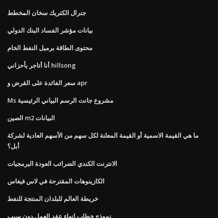
جنرال الكتريك سخان المخطط
بيانات مؤشر الفساد البنك الدولي
محتوى الطاقة برميل النفط الخام
أنا أتاجر بأحزاني hillsong
سعر الفائدة على القرض و apr
Ms مشروع جانت الرسم البياني الرئيسية
الصين m2 البيانات
ما هي القيمة الاسمية أو القيمة المعلنة لكل سهم من الأسهم العادية لشركة
أبل؟
الانترنت الكندي الضرائب العودة البرمجيات
الكازينوهات المقترحة في لاس فيغاس
خريطة العالم للبلدان المنتجة للنفط
نموذج خطاب إنهاء عقد العمل دون سبب