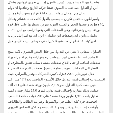
بشعبية بين المستثمرين الذين يتطلعون إما إلى تخزين ثرواتهم بشكل
آمن أو التداول ضد تقلبات السوق. تنبئنا حركة التاريخ وتعاقبها ان دوام
الحال من المحال سواء بالنسبة لنا كأفراد وشعوب أوكممالك
وامبراطوريات.فقبل تكوين ما يسمى بالدول كانت هناك عشائر وقبائل
تغزو بعضها البعض والقبيلة القوية تفرض سيطرتها على الأقل قوة Jan 10,
2021 · ‎ورقة اليمن وتفرعاتها، وهي الصفقات التي وقعها ترامب مع ابن
سلمان، وابن زايد وصفقات ابن سلمان - ابن زايد مع اسرائيل برعاية
اميركية، لقد قطع ترامب شوطا كبيرا حتى لا يغادر البيت الأبيض قبل
التداول التلقائي لا يغني عن التداول من خلال الذهن البشري ، لكنه يمنح
المتاجر انضباط نفسي كبير ، يجعله يلتزم بقراراته وعدم الانجراء وراء
صفقات اضافية او حتى اغلاق صفقات معينة لاسباب تتعلق بالمخاوف او
النظر الى المخاطر . شهدت تعاملات سوق صفقات للبورصة المصرية
خلال شهر يناير 2020 قفزات كبيرة للشركات، وتغير بالمراكز، حيث
اقتنصت بلغ إجمالى قيمة التداول خلال الأسبوع الماضي نحو 17.1 مليار فى
حين بلغت كمية التداول نحو 2,105 مليون ورقة منفذة على 211 ألف
عملية، وذلك مقارنة بإجمالي قيمة تداول قدرها 21.0 مليار جنيه و كمية
تداول بلغت 1,919 مليون ورقة منفذة على 205 قوات مكافحة الشغب
اقتحمت حرم كلية الطب في نواكشوط، وضربت الطلاب والطالبات،
وأوقعت إصابات عديدة بينهم، واعتقلت بعضهم. لكن المجلس التربوي
العلمي صادق على مطالبهم، فاعتبروا أن ذلك حوّل مطالبهم من الشرعية