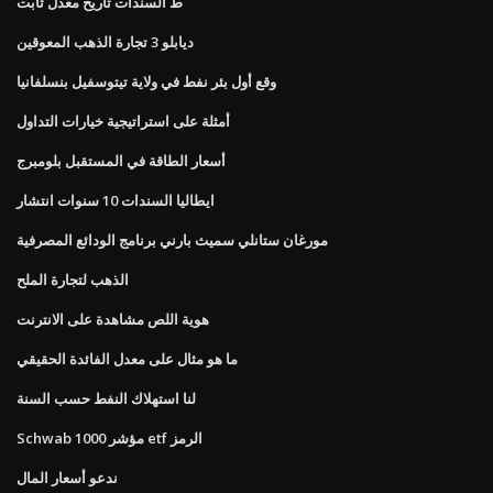
ط السندات تاريخ معدل ثابت
ديابلو 3 تجارة الذهب المعوقين
وقع أول بئر نفط في ولاية تيتوسفيل بنسلفانيا
أمثلة على استراتيجية خيارات التداول
أسعار الطاقة في المستقبل بلومبرج
ايطاليا السندات 10 سنوات انتشار
مورغان ستانلي سميث بارني برنامج الودائع المصرفية
الذهب لتجارة الملح
هوية اللص مشاهدة على الانترنت
ما هو مثال على معدل الفائدة الحقيقي
لنا استهلاك النفط حسب السنة
Schwab 1000 مؤشر etf الرمز
ندعو أسعار المال