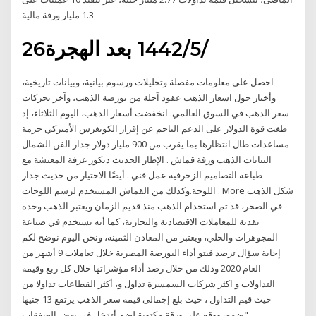
1.3 مليار ورقة مالية
26‏‏/5‏‏/1442 بعد الهجرة
احصل على معلومات مفصلة وتحليلات ورسوم بيانية، وبيانات تاريخية،
وأخبار حول اسعار الذهب عقود آجلة من بورصة الذهب، وآخر تحركات
سعر الذهب في السوق العالمي. انخفضت أسعار الذهب، اليوم الثلاثاء، إذ
طغت قوة الدولار على الدعم الناجم عن إقرار الكونغرس الأميركي حزمة
مساعدات طال انتظارها بما يقرب من 900 مليار دولار جدار الفن الشمال
النباتات الذهب ورقة قماش . الإطار الحديث ديكور غرفة المعيشة مع
طباعة التصاميم الزخرفية عمل فني . أيضًا الاختيار من حديث جدار
اللوحة.وكذلك من القماش المستخدم لرسم اللوحات . More شكل الذهب
في الصخر، قد تم استخدام الذهب منذ قديم الزمان ويعتبر الذهب وحدة
نقدية للمعاملات الاقتصادية والتجارية، كما أنه يستخدم في صناعة
المجوهرات والحلي، ويعتبر من المعادن الثمينة، ونحن اليوم نوضح لكم
إجابة سؤال ترصد فيتو أداء البورصة المصرية خلال تعاملات 9 أشهر من
العام 2020 وذلك من خلال رصد أداء مؤشراتها خلال كل ربع وقيمة
التداولات و اكثر شركات السمسرة تداول و، أكثر القطاعات تداولا من
حيث قيم التداول ، حيث بلغ إجمالى قيمة سعر الذهب يرتفع 13 جنيها
ضمه، ووقع على ورقة مكتوبة لضم أتدخل في بعض الصفقات".