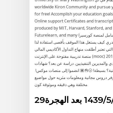
worldwide Kiron Community and pursue y
for free! Accomplish your education goal
Online support Certificates and transcripts
produced by MIT, Harvard, Stanford, and
Futurelearn, and many دليلك الشامل لمنصة كورسيرا | Coursera طبعا بسبب فايروس كورونا الجميع
لا يدري كيف يستغل هذا الموقف بأقصى استفادة لذا
بر أطلقت منهاج التداول الأكاديمي المالي (aftp) ، أول
منصة تدريبية مفتوحة على الإنترنت (mooc) مخصصة حصريًا لتعليم إدارة الأعمال ، دوراتها في نوفمبر 2012
ي والمديرين التنفيذيين. دراسة عن بعد؟ شهادات
طة! 🌝👌🏽 انضموا إلى منصات موكس! ‏MOOCs: Massive Open Online Course
توفر دروس مجانية ومعلومات مثريه حول مواضيع
مختلفة وهي دقيقه وموثوقة كون
1 بعد الهجرة