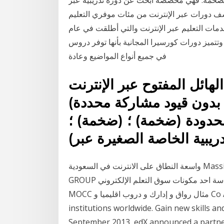
 الضخمة. فهي مخصصة ابحث عن دورة تدريبية عبر
كتشف دورات عبر الإنترنت من مئات موفري التعليم
مات التعليم عبر الإنترنت والتي أطلقت في عام
 وتتميز دورات كورسيرا المجانية بأنها توفر دروس
في جميع أنواع المواضيع وعادة
ل المفتوح عبر الإنترنت (moocs)
 بدون قيود مشاركة محددة)
دة (ضخمة) ؛ (ضخمة) ؛ spocs
دريبية الخاصة الصغيرة عبر
واسعة النطاق على الانترنت في السعودية Massive open online courses "MOOC" users MEGA
GROUP بصدد دراسة احد مكونات سوق التعلم الإلكتروني e-Learning و Online Courses Platforms -
MOCC مثال رواق و إدارك و دروب اقليميا و Co Access 2000 free online courses from 140 leading
institutions worldwide. Gain new skills and
September 2013, edX announced a partner