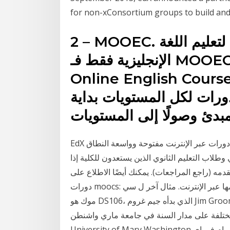
for non-xConsortium groups to build and
2 – MOOEC. تمامًا كما خمنت أنت… إنه موقع لتعليم اللغة
الإنجليزية فقط فـ MOOEC تستند إلى Massive Open
Online English Cour دورات إنجليزية ضخمة مفتوحة
دورات لكل المستويات بداية
بدئ وصولًا إلى المستويات
EdX هو تطبيق لا يهدف للربح يقدم دورات عبر الإنترنت مفتوحة وواسعة النطاق (MOOCs) للباحثين عن عمل
لاب التعليم الثانوي الذين يستعدون للكلية إذا
دمه (راجع المراجعات). يمكنك أيضًا الاطلاع على
دورات moocs: دورات ضخمة مفتوحة عبر الإنترنت متاحة مجانًا ويتم تقديمها عبر الإنترنت. مثال آخر ل سي
موك هو DS106، الذي بدأه جيم غروم Jim Groom في: “القصص الرقمية (أيضا تعرف باسم ds106) هي
مختلفة على مدار السنة في جامعة ماري واشنطن
University of Mary Washington ولكن يمكنك الانضمام في اي Get Kiron Campus now: Join the