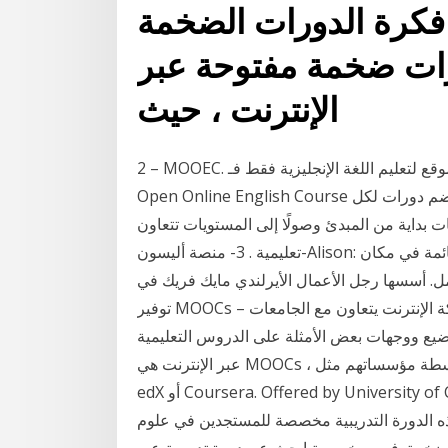
 فكرة الدورات الضخمة
رات ضخمة مفتوحة عبر
الإنترنت ، حيث
2 – MOOEC. تمامًا كما خمنت أنت… إنه موقع لتعليم اللغة الإنجليزية فقط فـ MOOEC تستند إلى Massive
Open Online English Course دورات إنجليزية ضخمة مفتوحة عبر الإنترنت، وهذا الموقع يضم دورات لكل
ة من المبدئ وصولًا إلى المستويات تتعاون Coursera مع الجامعات الدولية لتقديم دورات
تعليمية . 3- منصة أليسون-Alison: منصة تعليمية مجانية عبر الإنترنت تركز على المهارات القائمة في مكان
أسسها رجل الأعمال الأيرلندي مايك فريك في Coursera.org هي واحدة من الشركات الرائدة في
توفير MOOCs – دورات ضخمة مفتوحة على الإنترنت. إنه موقع على شبكة الإنترنت يتعاون مع الجامعات
يع ووجهات بعض الأمثلة على الدروس التعليمية
عبر الإنترنت هي MOOCs ، أو دورات ضخمة مفتوحة عبر الإنترنت ، تم تطويرها بواسطة مؤسساتهم مثل
edX أو Coursera. Offered by University of California San Diego. مقدمة عن البيانات الضخمة هل
ذه الدورة التدريبية مخصصة للمستجدين في علوم