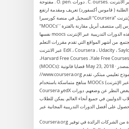
مفتوحة . O. pen. دورات . C. ourses. الدورات الضخمة المفتوحة عبر الانترنت = (MOOC) هي دورات
الطلبة ( قاموس أكسفورد) تعريف ومقدمة ارتفع
التسجيل في منصة كورسيرا “Coursera” المعروفة بتقديم الدورات المفتوحة الضخمة عبر الإنترنت
“MOOCs’ ’ ارتفاعًا كبيرًا، و كان أعلى بنسبة 640 ٪ من منتصف مارس إلى منتصف أبريل مقارنة بالفترة
نفسها moocs تأخذ عالم التعليم بعاصفة. ألقِ نظرة على أفضل هذه الدورات التدريبية عبر الإنترنت (moocs)
تمع. من أشهر المواقع التي تقدم مقررات التعلم
عبر الانترنت EdX ، Coursera ، Udacity ، Saylor ، Udemy، MIT Free Courses، Duke Free Courses
Harvard Free Courses ،Yale Free Cours.. الدورات المفتوحة واسعة النطاق على الإنترنت
(MOOCs): قضايا قانونية May 23, 2018 · مواقع دورات عربية مجانية أون لاين مفتوحة المصدر Moocs
//www.coursera.org التعلم عبر الانترنت - دورات تدريبية كجزء من نموذج تعليمي مبتكر، تقدم Kiron
مناهج متماسكة باستخدام MOOCs (دورات ضخمة مفتوحة عبر الإنترنت) من منصات شريكة مثل
Coursera وedX حتى يتمكن اللاجئون من البدء في الدراسة بغض النظر عن وضعهم. دورات mooc دورات
اب الدوليين في جميع أنحاء العالم. يمكن للطلاب
حصول على أفضل الدورات التدريبية المجانية عبر
Coursera.org هي واحدة من الشركات الرائدة في توفير MOOCs – دورات ضخمة مفتوحة على الإنترنت.