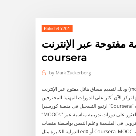
Rakich35201
توحة عبر الإنترنت moocs
coursera
by
Mark Zuckerberg
وذلك لتقديم مساق هائل مفتوح عبر الإنترنت (moocs) . المساقات التعليمية: في حين أنها كانت تُركز في
ارتفع التسجيل في منصة كورسيرا “Coursera” المعروفة بتقديم الدورات المفتوحة الضخمة عبر الإنترنت
“MOOCs'' ارتفاعًا كبيرًا، وكان أعلى بنسبة 640 ٪ من منتصف يمكنك العثور على دورات تدريبية مناسبة عبر
روني في الفلسفة وعلم النفس بواسطة منصات MOOC
الدولية الكبيرة مثل edX أو Coursera. MOOC تعني الدورات التدريبية المفتوحة عبر الإنترنت الضخمة.