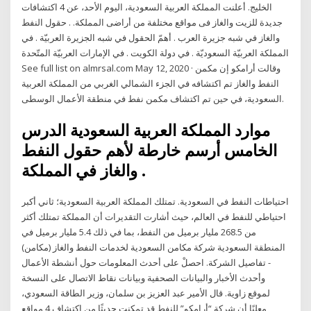
الخليج. أعلنت المملكة العربية السعودية، اليوم الأحد، عن 4 اكتشافات
جديدة للزيت والغاز فى مواقع مختلفة من أراضى المملكة. . حقول النفط
والغاز في شبه جزيرة العرب . أهمّ الحقول في شبه الجزيرة العربيّة . في
المملكة العربيّة السعوديّة . في دولة الكويت . في الإمارات العربيّة المتّحدة
See full list on almrsal.com May 12, 2020 · وقالت أرامكو إن مكمن
النفط والغاز تم اكتشافه في الجزء الشمالي الغربي من المملكة العربية
السعودية، في حين تم اكتشاف مكمن نفط في منطقة الأعمال الوسطى.
موارد المملكة العربية السعودية الدرس
الخامس أرسم خارطة لأهم حقول النفط
والغاز في المملكة .
احتياطات النفط في السعودية. تمتلك المملكة العربية السعودية؛ ثاني أكبر
احتياطي للنفط في العالم، حيث أشارت التقديرات أن المملكة تمتلك أكثر
من 268.5 مليار برميل من النفط، بما في ذلك 5.4 مليار برميل في
المنطقة السعودية شركة مكامن السعودية لخدمات النفط والغاز (مكامن)
- تفاصيل الشركة. احصلْ على أحدث المعلومات حول أنشطة الأعمال
وأحدث الأخبار والبيانات الصحفية وبيانات نقاط الاتصال على النسخة
لموقع زاوية. قال الأمير عبد العزيز بن سلمان، وزير الطاقة السعودي،
معلنًا أن شركة “أرامكو” للنفط قد تمكنت حديثًا من اكتشاف 4 مواقع