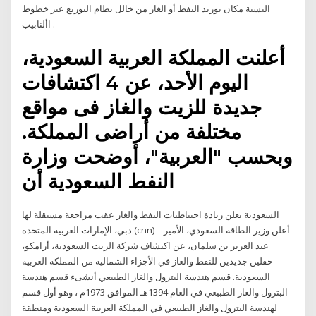
اﻟﻨﺴﺒﺔ مكان توريد النفط أو الغاز من خالل نظام التوزيع عبر خطوط
األنابيب .
أعلنت المملكة العربية السعودية،
اليوم الأحد، عن 4 اكتشافات
جديدة للزيت والغاز فى مواقع
مختلفة من أراضى المملكة.
وبحسب "العربية"، أوضحت وزارة
النفط السعودية أن
السعودية تعلن زيادة احتياطيات النفط والغاز عقب مراجعة مستقلة لها
دبي، الإمارات العربية المتحدة (cnn) – أعلن وزير الطاقة السعودي، الأمير
عبد العزيز بن سلمان، عن اكتشاف شركة الزيت السعودية، أرامكو،
حقلين جديدين للنفط والغاز في الأجزاء الشمالية من المملكة العربية
السعودية. قسم هندسة البترول والغاز الطبيعي أنشىء قسم هندسة
البترول والغاز الطبيعي في العام 1394هـ الموافق 1973م ، وهو أول قسم
لهندسة البترول والغاز الطبيعي في المملكة العربية السعودية ومنطقة