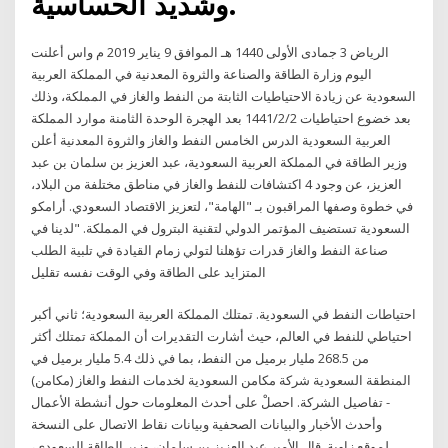
وشديد الحساسية.
الرياض 3 جمادى الأولى 1440 هـ الموافق 9 يناير 2019 م واس أعلنت
اليوم وزارة الطاقة والصناعة والثروة المعدنية في المملكة العربية
السعودية عن زيادة الاحتياطيات الثابتة من النفط والغاز في المملكة، وذلك
بعد خضوع احتياطيات 2‏‏/2‏‏/1441 بعد الهجرة الوحدة الثامنة موارد المملكة
العربية السعودية الدرس الخامس النفط والغاز والثروة المعدنية أعلن
وزير الطاقة في المملكة العربية السعودية، عبد العزيز بن سلمان بن عبد
العزيز، عن وجود 4 اكتشافات للنفط والغاز في مناطق مختلفة من البلاد،
في خطوة وصفها المراقبون بـ "الهامة"، لتعزيز الاقتصاد السعودي. أرامكو
السعودية تستضيف المؤتمر الدولي لتقنية البترول في المملكة. "لدينا في
صناعة النفط والغاز قدرات تؤهلنا لتولي زمام القيادة في تلبية الطلب
المتزايد على الطاقة وفي الوقت نفسه تقليل
احتياطات النفط في السعودية. تمتلك المملكة العربية السعودية؛ ثاني أكبر
احتياطي للنفط في العالم، حيث أشارت التقديرات أن المملكة تمتلك أكثر
من 268.5 مليار برميل من النفط، بما في ذلك 5.4 مليار برميل في
المنطقة السعودية شركة مكامن السعودية لخدمات النفط والغاز (مكامن)
- تفاصيل الشركة. احصلْ على أحدث المعلومات حول أنشطة الأعمال
وأحدث الأخبار والبيانات الصحفية وبيانات نقاط الاتصال على النسخة
لموقع زاوية. قال الأمير عبد العزيز بن سلمان، وزير الطاقة السعودي،