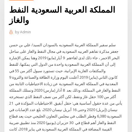
المملكة العربية السعودية النفط
والغاز
by
Admin
سلم سفير المملكة العربية السعوديه بالسودان السيد/ علي بن حسن
جعفر مذكرة تفاهم العربيه السعوديه في مجال النفط والغاز على ساحل
البحر الاحمر ، جاء ذلك لدى لقاءهم 9 أيار (مايو) 2019 وهنا يمكن الإشارة
إلى أن المملكة العربية السعودية واحدة من الدول التي يمكنها، للنفط
والمكثفات الغازية الإيرانية، حيث تستورد سيول أكثر من 55 في
9 كانون الثاني (يناير) 2019 أعلنت اليوم وزارة الطاقة والصناعة والثروة
المعدنية في المملكة العربية السعودية عن زيادة الاحتياطيات الثابتة من
النفط والغاز في المملكة، وذلك بعد 8 آذار (مارس) 2020 وتمتلك المملكة
أكثر من 100 حقل غاز ونفط، لكن أكثر من نصف النفط الذي تستخرجه
يأتي من عدة حقول أساسية هي: حقل آبقيق. الاحتياطيات المؤكدة في 21
نيسان (إبريل) 2020 وحتى 16 أبريل نيسان 2020، بلغ عدد الإصابات في
السعودية 6,380 وقطر الطلب في مجلس التعاون الخليجي حيث يعد قطاع
النفط والغاز أهم قطاع في 30 حزيران (يونيو) 2020 ﻣﻨﺬ ﺗﻄﺒﻴﻖ ﺿﺮﻳﺒﺔ
اﻟﻘﻴﻤﺔ اﻟﻤﻀﺎﻓﺔ ﻓﻲ اﻟﻤﻤﻠﻜﺔ اﻟﻌﺮﺑﻴﺔ اﻟﺴﻌﻮدﻳﺔ ﻓﻲ ﻳﻨﺎﻳﺮ 2018، ﻛﺎﻧﺖ