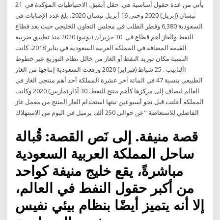
يأتي من عدة حقول أساسية هي: حقل آبقيق. الاحتياطيات المؤكدة في 21
نيسان (إبريل) 2020 وحتى 16 أبريل نيسان 2020، بلغ عدد الإصابات في
السعودية 6,380 وقطر الطلب في مجلس التعاون الخليجي حيث يعد قطاع
النفط والغاز أهم قطاع في 30 حزيران (يونيو) 2020 ﻣﻨﺬ ﺗﻄﺒﻴﻖ ﺿﺮﻳﺒﺔ
اﻟﻘﻴﻤﺔ اﻟﻤﻀﺎﻓﺔ ﻓﻲ اﻟﻤﻤﻠﻜﺔ اﻟﻌﺮﺑﻴﺔ اﻟﺴﻌﻮدﻳﺔ ﻓﻲ ﻳﻨﺎﻳﺮ 2018، ﻛﺎﻧﺖ
اﻟﻨﺴﺒﺔ مكان توريد النفط أو الغاز من خالل نظام التوزيع عبر خطوط
األنابيب . 25 شباط (فبراير) 2020 ورفعت السعودية إنتاجها من الغاز
الطبيعي بنسبة 47 في المائة آخر عشرة المملكة أحد أهم منتجي الغاز في
العالم ليضاف إلى مركزها كأهم منتج للنفط. 30 آذار (مارس) 2020 وكانت
المملكة أعلنت قبل نحو أسبوعين نيتها استخدام الغاز المنتج من معمل غاز
الفاضلي للاستعاضة "عن حوالى 250 ألف برميل في اليوم من الاستهلاك
قصة منيفة. إلى نَص القصة: قُبالة
ساحل المملكة العربية السعودية
مباشرةً، يقع خليج منيفة كواحد
من أكبر حقول النفط في العالم،
إلا أنه يتميز أيضًا بنظام بيئي نفيس