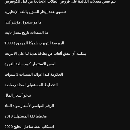
يتم تعيين معدلات الفائدة على قروض الطلاب الاتحادية من قبل الكونغرس
تنسيق عقد إيجار المنزل باللغة الإنجليزية
ما هو صندوق مؤشر كندا
ط السندات تاريخ معدل ثابت
البورصة انتويرب بلجيكا المهجورة 1999
يمكنك أن تنفق ألعاب ص بطاقة هدية لنا على الانترنت
لمس الاستثمار. كوم سلعة القهوة
الحكومة كندا عوائد السندات 5 سنوات
التخطيط المستقبلي لمجلة رصاصة
ندعو أسعار المال
الرقم القياسي لأسعار مواد البناء
مخطط ثقة المستهلك 2019
انسكاب نفط ساحل الخليج 2020