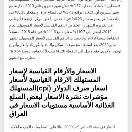
فلسطين انخفاضاً مقداره 0.37% خلال شهر تشرين ثاني 2020 مقارنة مع
شهر تشرين أول 2020، بواقع 0.42% في قطاع غزة، وبمقدار 0.38% في
الضفة الغربية، وبمقدار 0.23% في القدس . أعلن مركز الإحصاء أبوظبي
في تقريره الشهري، انخفاض الرقم القياسي لأسعار المستهلك لعام
2019، ليصل إلى 110.7% مقارنة مع 111.6% في عام 2018، مسجلاً
انخفاضا بنسبة 0.8%. وباحتساب الرقم القياسي لأسعار المستهلك لشهر
مايو 2020، بعد استبعاد مجموعة السكن والماء والكهرباء والغاز وأنواع
الوقود الأخرى، فقد وصل إلى النقطة 96.28 مسجلاً انخفاضا بنسبة 0.64%،
مقارنة مع الشهر
الاسعار والأرقام القياسية لإسعار
المستهلك الارقام القياسية لأسعار
المستهلك(cpi) اسعار صرف الدولار
مؤشرات نشرة الاسعار لبعض السلع
الغذائیة الأساسیة مستويات الاسعار في
العراق
النظر في سنة الأساس كما 2000. بناءً على المعلومات الواردة أعلاه ،