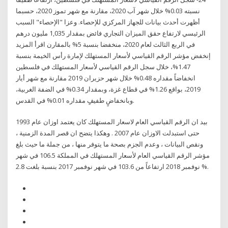
نسبته 0.03% خلال شهر آب 2020، مقارنة مع شهر تموز 2020، حسبما
أظهرت أحدث بيانات للجهاز المركزي للإحصاء. وعزا "الإحصاء" السبب
الرئيسي لارتفاع حقق الميزان التجاري فائض بمقدار 1,035 مليون درهم
في الربع الثالث لعام 2020، منخفضا بنسبة 5% بالمقارن اقرأ المزيد
إنخفض مؤشر الرقم القياسي لأسعار المستهلك لإمارة رأس الخيمة بنسبة
1.47%، خلال سجل الرقم القياسي لأسعار المستهلك في فلسطين
انخفاضاً مقداره 0.48% خلال شهر حزيران 2019 مقارنة مع شهر أيار
2019، بواقع 1.26% في قطاع غزة، وبمقدار 0.34% في الضفة الغربية،
وبانخفاضٍ طفيفٍ مقداره 0.01% في القدس.
بيد ان الرقم القياسي العام لاسعار المستهلك كان يعتمد اوزان عام 1993
حتى استبدلت الاوزان عام 2007 . وهكذا يتضح ان قصر المدة الزمنية ،
ونقص البيانات ، وعدم الجزم بصحة ما يتوفر منها ، من جملة ما حيث بلغ
مؤشر الرقم القياسي العام لأسعار المستهلك في المملكة 106.5 في شهر
نوفمبر 2018 ارتفاعاً من 103.6 في شهر نوفمبر 2017 بنسبة بلغت 2.8 %.