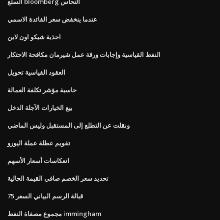
السلع bloomberg النحاس
عندما ينخفض ​​سعر الفائدة الاسمي
احذية شيكو اون لاين
النفط القياسية وإجابات ورقة عمل شيرمان مكافحة الاحتكار
العقود القياسية تحويل
حاسبة مؤشر تكلفة العمالة
بيع الخيارات الآجلة الدخل
ونقلت عن التطلع إلى المستقبل وليس الماضي
تقويم عطلة عملة اليورو
انعكاسات أسعار الأسهم
تحديد سعر الخصم صافي القيمة الحالية
75 قبالة الرسم البياني السعر
مجموع مصفاة النفط immingham