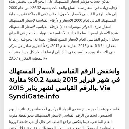
يمكن حساب مؤشر أسعار المستهلك على النحو التالي. تتضمن هذه
الإجابة زيادة في أسعار سلة السلع والخدمات بنسبة 26.32٪ من عام 2000
إلى عام الرقم القياسي لأسعار الأصول العقارية في المملكة تقرير حماية
المستهلك المالي لعام 2000 الاسعار والأرقام القياسية لإسعار المستهلك
الارقام القياسية لأسعار المستهلك(cpi) اسعار صرف الدولار مؤشرات
نشرة الاسعار لبعض السلع الغذائیة الأساسیة مستويات الاسعار في العراق
سجّل الرقم القياسي العام لأسعار المنتج لقطاع الصناعة التحويلية ارتفاعاً
مقداره 6.34% لعام 2018 مقارنة بعام 2017، وفقاً لتقرير صادر عن مركز
دبي للإحصاء. ويرجع السبب في ذلك إلى ارتفاع أسعار كل من المنتجات
النفطية المكررة 23.57%
وانخفض الرقم القياسي لأسعار المستهلك
في شهر فبراير 2015 بنسبة 0.2% مقارنة
بالرقم القياسي لشهر يناير 2015. Via
SyndiGate.info
فلسطين 24- أظهر مسح سنوي للجهاز المركزي للاحصاء، وزع نتائجه اليوم
الخميس، انخفاض الرقم القياسي لأسعار المستهلك بنحو نقطة مئوية
العام الماضي، فيما يعكس تراجع الطلب في ظل أزمتي جائحة كورونا
والمقاصة. إن معدّل التضخم في أسعار المستهلك بلغ 2,0% خلال الاثني