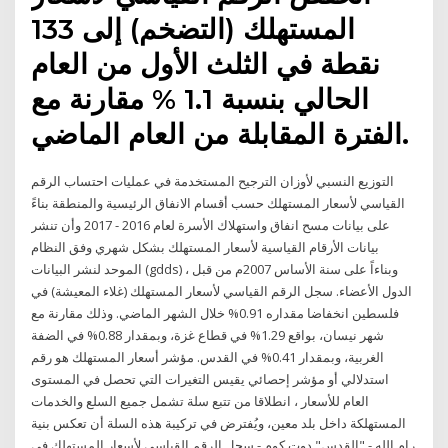
المستهلك (التضخم) إلى 133
نقطة في الثلث الأول من العام
الحالي بنسبة 1.1 % مقارنة مع
الفترة المقابلة من العام الماضي.
التوزيع النسبي لأوزان الترجيح المستخدمة في عمليات احتساب الرقم
القياسي لأسعار المستهلك حسب أقسام الانفاق الرئيسية والمنطقة بناءً
على بيانات مسح انفاق واستهلاك الأسرة لعام 2016 - 2017 وأن تنشر
بيانات الأرقام القياسية لأسعار المستهلك بشكل شهري وفق النظام
الموحد لنشر البيانات (gdds) ، وبناءاً على سنة الأساس 2007م من قبل
الدول الأعضاء. سجل الرقم القياسي لأسعار المستهلك (غلاء المعيشة) في
فلسطين انخفاضا مقداره 0.91% خلال الشهر الماضي. وذلك مقارنة مع
شهر نيسان، بواقع 1.29% في قطاع غزة، وبمقدار 0.88% في الضفة
الغربية، وبمقدار 0.41% في القدس. مؤشر أسعار المستهلك هو رقم
استدلالي أو مؤشر إحصائي يقيس التغيرات التي تحصل في المستوى
العام للأسعار ، انطلاقا من تتبع سلة تشمل جميع السلع والخدمات
المستهلكة داخل بلد معين، ويُفترض في تركيبة هذه السلة أن تعكس بنية
رام الله - "القدس" دوت كوم - سجل الرقم القياسي لأسعار المستهلك في