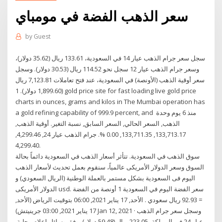
سعر الذهب الفضة في مومباي
by
Guest
سجل سعر جرام الذهب عيار 14 في السعودية، 133.61 ريال (35.62 دولار)،
وسعر جرام الذهب عيار 12 سجل نحو 114.52 ريال (30.53 دولار). وسجل
سعر أوقية الذهب (الأونصة) في السعودية، عند فتح تعاملات 7,123.81 ريال
(1,899.60 دولار). 1 gold price site for fast loading live gold price
charts in ounces, grams and kilos in The Mumbai operation has
a gold refining capability of 999.9 percent, and منذ 6 يوم وحدة
الذهب, السعر الحالي, السعر السابق, نسبة التغير. أوقية الذهب,
133,713.17, 133,711.35, 0.00 %. جرام الذهب عيار 24, 4,299.46,
4,299.40.
سوق الذهب في السعودية. تتأثر أسعار الذهب في السعودية دائماً بحالة
السوق وسعر الدولار الأمريكى عالمياً، سنقوم بعمل تحديث لأسعار الذهب
اليوم فى السعودية بشكل مستمر بالعملة الوطنية (الريال السعودي) و
الدولار الأمريكى usd. سعر الفضة اليوم في السعودية 1 أونصة من الفضة
= 92.93 ريال سعودي . الأحد, 17 يناير 2021, 06:00 بتوقيت الرياض (الأحد,
17 يناير 2021, 03:00 جرينيتش) Jan 12, 2021 · وسجل سعر جرام الذهب
عيار 24 في المملكة، 223.05 ريال (59.48 دولار)، وفق وسائل إعلام محلية.