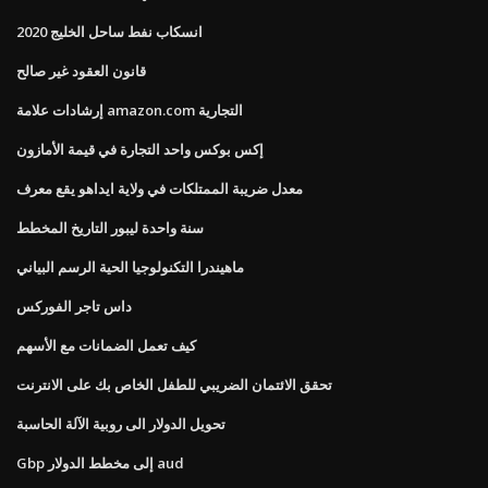
انسكاب نفط ساحل الخليج 2020
قانون العقود غير صالح
إرشادات علامة amazon.com التجارية
إكس بوكس ​​واحد التجارة في قيمة الأمازون
معدل ضريبة الممتلكات في ولاية ايداهو يقع معرف
سنة واحدة ليبور التاريخ المخطط
ماهيندرا التكنولوجيا الحية الرسم البياني
داس تاجر الفوركس
كيف تعمل الضمانات مع الأسهم
تحقق الائتمان الضريبي للطفل الخاص بك على الانترنت
تحويل الدولار الى روبية الآلة الحاسبة
Gbp إلى مخطط الدولار aud