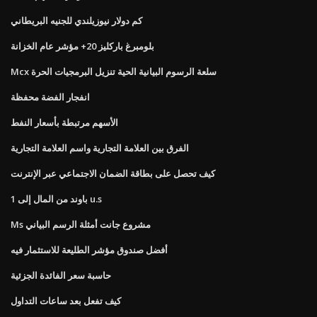
كم دولار نيوزيلندي للجنيه البريطاني
بلومبرغ باركليز 20+ مؤشر عام الخزانة
Mcx سلعة الرسوم البيانية الحية تنزيل البرمجيات الحرة
انفجار الفضة محفظة
الأسهم مرتبطة بأسعار النفط
الفرق بين العلامة التجارية واسم العلامة التجارية
كيف تحصل على بطاقة الضمان الاجتماعي عبر الإنترنت
1 باوند من المال إلى u.s
Ms مشروع جانت أمثلة الرسم البياني
أفضل صندوق مؤشر الطليعة للاستثمار فيه
حاسبة سعر الفائدة الجزئية
كيف تفعل بعد ساعات التداول