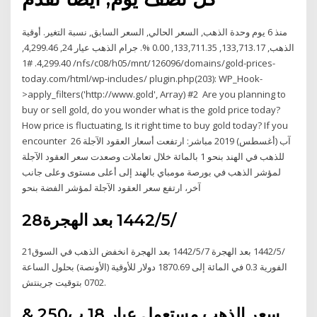
منذ 6 يوم وحدة الذهب, السعر الحالي, السعر السابق, نسبة التغير. أوقية
الذهب, 133,713.17, 133,711.35, 0.00 %. جرام الذهب عيار 24, 4,299.46,
4,299.40. #1 /nfs/c08/h05/mnt/126096/domains/gold-prices-
today.com/html/wp-includes/ plugin.php(203): WP_Hook-
>apply_filters('http://www.gold', Array) #2 Are you planning to
buy or sell gold, do you wonder what is the gold price today?
How price is fluctuating, Is it right time to buy gold today? If you
encounter 26 آب (أغسطس) 2019 مباشر: ارتفعت أسعار العقود الآجلة
للذهب في الهند بنحو 1 بالمائة خلال تعاملات وصعدت سعر العقود الآجلة
لمؤشر الذهب في بورصة مومباي بالهند إلى أعلى مستوى وعلى جانب
آخر، ارتفع سعر العقود الآجلة لمؤشر الفضة بنحو
28‏‏/5‏‏/1442 بعد الهجرة
21‏‏/5‏‏/1442 بعد الهجرة 7‏‏/5‏‏/1442 بعد الهجرة انخفض الذهب في السوق
الفورية 0.3 في المائة إلى 1870.69 دولار للأوقية (الأونصة) بحلول الساعة
0702 بتوقيت جرينتش.
سعر الذهب مستعمل عيار 18 ب250 &