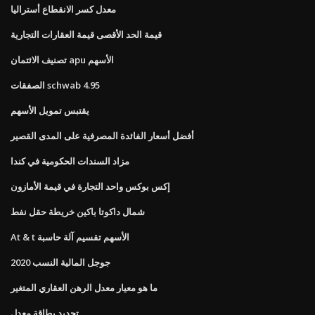
معدل كسر الانقطاع أستراليا
قيمة الحد الأقصى قيمة العقارات التجارية
تصنيف الائتمان apu الأسهم
الصفقات schwab 4.95
يقتبس تمويل الأسهم
أفضل أسعار الفائدة المصرفية على المدى القصير
مزاد السندات الحكومية في كندا
إكس بوكس ​​واحد التجارة في قيمة الأمازون
شمال داكوتا باكين خريطة حقل نفط
At & t الأسهم تقسيم آلة حاسبة
جوجل المالية النسب 2020
ما هو معيار معدل الرهن العقاري المتغير
تحديد بطاقة معدل