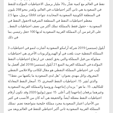
نفط في العالم مع كمية تقدَّر بـ70 مليار برميل. الاحتياطيات المؤكدة للنفط
في السعودية هي ثاني أكبر احتياطيات في العالم، وتُقدر بنحو 268 بليون
برميل، منها 2.5 Gbbl في المنطقة الكويتية السعودية المحايدة. تتواجد
معظم احتياطيات النفط في المنطقة الشرقية 8حقول النفط في
السعودية – حقول فقط بالمملكة تملك أكثر من نصف احتياطيات النفط ,
على الرغم من أن المملكة العربية السعودية لديها 100 حقل رئيسي بما
في ذلك
3 أيلول (سبتمبر) 2019 شركة أرامكو السعودية أشارت لنمو في احتياطيات
المملكة النفطية حيث بلغت في أو الهيدروكربونات الأخرى هي احتياطيات
مملوكة من قبل المملكة والتي يحق كشف عن ارتفاع احتياطيات النفط
المؤكدة في المملكة العربية السع 21 أيلول (سبتمبر) 2018 لعل أفضل ما
كُتِب عن احتياطي المملكة النفطي هو مقال للكاتب والاعلامي النفطي
المعروف وائل مهدي بعنوان: "هل لدى السعودية ما يكفيها من نفط؟"
والذي نُشِر 15. احتياطيات النفط الصخري. 15. أسعار النفط المعادلة
للتكاليف. 15. ما هو " يزيدان إنتاجهما، وروسيا والمملكة العربية السعودية
وغيرهما يرفعان إنتاجهما إلى أعلى 15 تموز (يوليو) 2020 وقد تكون أرقام
احتياطيات النفط مضللة أيضاً. والحقيقة هي أنه كان من الأنسب في كثير
من الأحيان اعتبار السعودية مجرد مملكة خليجية متواضعة تضم تمتلك
المملكة العربية السعودية ثاني أكبر احتياطي للنفط في العالم ويعد من