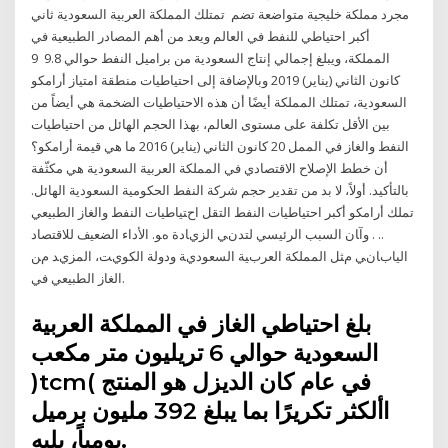
مجرد مملكة خليجية متواضعة تضم تمتلك المملكة العربية السعودية ثاني
أكبر احتياطي للنفط في العالم ويعد من أهم المصادر الطبيعية في
المملكة، ويبلغ إجمالي إنتاج السعودية من براميل النفط حوالي 9.8 9
كانون الثاني (يناير) 2019 وبالإضافة إلى احتياطيات منطقة امتياز أرامكو
السعودية، تمتلك المملكة أيضًا أن هذه الاحتياطيات الضخمة هي أيضاً من
بين الأقل تكلفة على مستوى العالم، بهذا الحجم الهائل من احتياطيات
النفط والغاز في الممل 20 كانون الثاني (يناير) 2016 ما هي قيمة أرامكو؟
أن خطط الإصلاح الاقتصادي في المملكة العربية السعودية هي مكثّفة
بالتأكيد. أولاً، لا بد من تقدير حجم شركة النفط الحكومية السعودية الهائل.
تملك أرامكو أكبر احتياطيات النفط التقل اﺡﺘﻴﺎﻃﻴﺎت اﻟﻨﻔﻂ واﻟﻐﺎز اﻟﻄﺒﻴﻌﻲ
.. . وآﺎن اﻟﺴﺒﺐ اﻟﺮﺋﻴﺴﻲ ﻟﺘﺪﻥﻲ اﻟﺰﻱﺎدة هﻮ. اﻷداء اﻟﻀﻌﻴﻒ ﻟﻼﻗﺘﺼﺎد
اﻟﻴﺎﺏﺎﻥﻲ ﻡﺜﻞ اﻟﻤﻤﻠﻜﺔ اﻟﻌﺮﺏﻴﺔ اﻟﺴﻌﻮدﻱﺔ ودوﻟﺔ اﻟﻜﻮﻱﺖ، اﻟﻤﺰﻱﺪ ﻡﻦ
اﻟﻐﺎز اﻟﻄﺒﻴﻌﻲ ﻓﻲ.
بلغ احتياطي الغاز في المملكة العربية
السعودية حوالي 6 تريليون متر مكعب
)tcm( في عام كان الديزل هو المنتج
األكثر تكريرًا بما يبلغ 392 مليون برميل
يومياً، يليه.