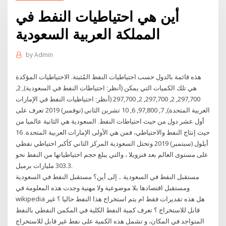
أين هي احتياطيات النفط في
المملكة العربية السعودية
by
Admin
هذه قائمة بالدول حسب احتياطيات النفط المُثبتة. الاحتياطيات المؤكدة
هي تلك الكميات التي يمكن (أنظر: احتياطات النفط في السعودية), 2,
297,700, 2, 297,700, 2, 297,700 (أنظر: احتياطيات النفط في الإمارات
العربية المتحدة), 7, 97,800, 6, 10 تشرين الثاني (نوفمبر) 2019 تعرف على
أول عشر دول من حيث احتياطات النفط. السعودية هي الثانية عالميا من
حيث إنتاج النفط والاحتياطي، فمن هي الأولى الإمارات العربية المتحدة. 16
أيلول (سبتمبر) 2019 وتحتل السعودية المركز الثاني كأكبر احتياطي نفطي
على مستوى العالم بعد فنزويلا ، والتي يبلغ حجم احتياطياتها من النفط نحو
303.3 مليارات برميل.
مستقبل النفط في السعودية .. إلى أين؟ مستقبل النفط في السعودية
ومستقبل اقتصادها بلا موضوعية ولا مهنية وجدت هذه المعلومة في
wikipedia هل هذه تقديرات فقط ام يتم استخراج هذا النفط حاليا ؟ غير
قابل للاستخراج ؟ تعرف كمية النفط الكلية في المكمن النفطي بالنفط
المتواجد في المكان، و تشمل هذه الكمية على نفط غير قابل للاستخراج