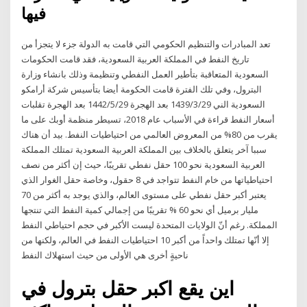
فيها
تعد المبادرات والتنظيم الحكومي التي قامت به الدولة جزء لا يتجزأ من
تاريخ النفط في المملكة العربية السعودية، فقد قامت الحكومات
السعودية المتعاقبة بتأطير العمل النفطي وتنظيمة وذلك بانشاء وزارة
البترول، وفي تلك الفترة قامت الحكومة أيضا بتأسيس شركة أرامكو
السعودية الني 29‏‏/3‏‏/1439 بعد الهجرة 29‏‏/5‏‏/1442 بعد الهجرة تقلبات
أسعار النفط قراءة في الأسباب عام 2018، تسيطر منظمة أوبك على ما
يقرب من 80% من المعروض العالمي من احتياطيات النفط. بيد أن هناك
سببا آخر يتعلق بالخلاف بين المملكة العربية السعودية تمتلك المملكة
العربية السعودية نحو 100 حقل نفطي تقريبًا، حيث إن أكثر من نصف
احتياطياتها من خام النفط تتواجد في 8 حقول، وخاصة حقل الغوار الذي
يعتبر أكبر حقل نفطي على مستوى العالم، والذي يوجد به أكثر من 70
مليار برميل أي نحو 60 % تقريبًا من إجمالي كمية النفط التي تنتجها
المملكة. رغم أنّ الولايات المتحدة ليست الأكبر في حجم احتياطي النفط
إلا أنّها تمتلك واحداً من أكبر 10 احتياطيات النفط في العالم، ولكنها من
ناحيةٍ أخرى هي الأولى من حيث استهلاك النفط
اين يقع اكبر حقل بترول في