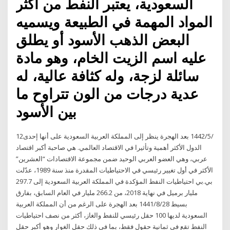
السعودية، يعتبر النفط من اكثر
المواد المهمة في الطبيعة ويسميه
البعض الذهب الأسود أو يطلق
عليه اسم الزيت الخام، وهو مادة
سائلة لزجة، وله كثافة عالية، له
عدية درجات من الون تتراوح ما
بين الأسود
12‏‏/5‏‏/1442 بعد الهجرة ينظر إلى المملكة العربية السعودية على أنها إحدى
الدول الأكثر أهمية وتأثيرا في الاقتصاد العالمي. هي صاحبة أكبر اقتصاد
عربي، وهي العضو العربي الوحيد ضمن مجموعة الاقتصادات “العشرين”
الأكثر في أول تغيير رئيسي في الاحتياطيات المقدرة منذ سنة 1989، عدّلت
بي.بي احتياطيات النفط المؤكدة في المملكة العربية السعودية إلى 297.7
مليار برميل في نهاية 2018، من 266.2 مليار في العام السابق، بفارق
بسيط 28‏‏/8‏‏/1441 بعد الهجرة على الرغم من أن المملكة العربية
السعودية لديها 100 حقل رئيسي للنفط والغاز، أكثر من نصف احتياطيات
النفط تقع في ثمانية حقول فقط، بما في ذلك حقل الغوار وهو أكبر حقل