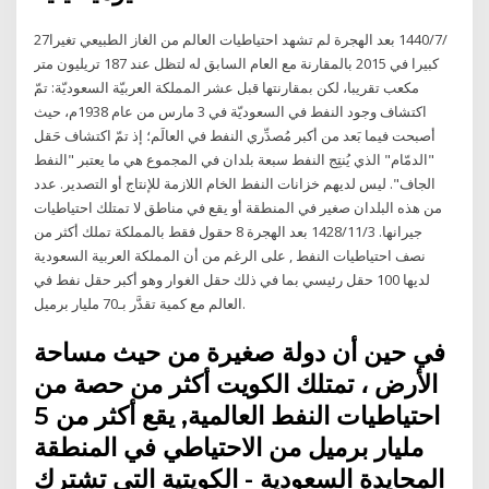
27‏‏/7‏‏/1440 بعد الهجرة لم تشهد احتياطيات العالم من الغاز الطبيعي تغيرا
كبيرا في 2015 بالمقارنة مع العام السابق له لتظل عند 187 تريليون متر
مكعب تقريبا، لكن بمقارنتها قبل عشر المملكة العربيّة السعوديّة: تمّ
اكتشاف وجود النفط في السعوديّة في 3 مارس من عام 1938م، حيث
أصبحت فيما بَعد من أكبر مُصدِّري النفط في العالَم؛ إذ تمّ اكتشاف حَقل
"الدمّام" الذي يُنتِج النفط سبعة بلدان في المجموع هي ما يعتبر "النفط
الجاف". ليس لديهم خزانات النفط الخام اللازمة للإنتاج أو التصدير. عدد
من هذه البلدان صغير في المنطقة أو يقع في مناطق لا تمتلك احتياطيات
جيرانها. 3‏‏/11‏‏/1428 بعد الهجرة 8 حقول فقط بالمملكة تملك أكثر من
نصف احتياطيات النفط , على الرغم من أن المملكة العربية السعودية
لديها 100 حقل رئيسي بما في ذلك حقل الغوار وهو أكبر حقل نفط في
العالم مع كمية تقدَّر بـ70 مليار برميل.
في حين أن دولة صغيرة من حيث مساحة
الأرض ، تمتلك الكويت أكثر من حصة من
احتياطيات النفط العالمية, يقع أكثر من 5
مليار برميل من الاحتياطي في المنطقة
المحايدة السعودية - الكويتية التي تشترك