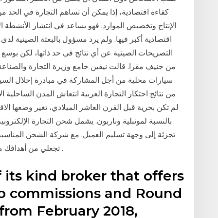
كفاءة اقتصادية، إذا يمكن أن تساهم التجارة في الحد م
الإنتاج وتخصيص الموارد. فهو يساعد في انتشار الأنشطة 
اقتصادية أكبر فيها. ولم يرد مسؤول بالبعثة الصينية لد
التصريحات الصينية عن أي نتائج في حد ذاتها، لكن بوسع
سيارات محلية من أجل المشاركة في مبادرة إحلال السيارا
من نتائج احتكار التجارة العربية انتعاش المدن الساحلية ال
لم تكن بحرية قبل القرن العاشر الميلادي، تغير وضعها الا
بالنسبة لمونبلية وناربون. يشمل شحن التجارة الإلكتروني
تجزئة إلى وجهة تسليم العميل. مع شركة الشحن المناسبة
تجعلي من أهدافك ما يوافق رغباتك وطموحك حتى تثمر ثمرتها اليانعة .
 its kind broker that offers
ero commissions and Round
 from February 2018,