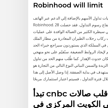
Robinhood will limit
يات تداول الأسهم بالإضافة إلي الدعم عبر الهاتف
Robinhood. 28 نيسان (إبريل) على الرغم من ارتفاع رسوم التداول، فقد حصلت TD Ameritrade على
لغي سيطرة الكثير من العمالة الوافدة على عمليات
ب ركاب رحلات الطيران المغادرة من مطار الملك
ن في المملكة الذي يستوردون سيراجع خبراء الحد
إيجاد الروابط الضعيفة. سنُقيّم على نحو منهجي
كان حدوث الإهدار. كما طُلب منهم الحد من تناول
زبدة والسمن النباتي النوع التالي من التجارة هو
تهدف في بداية الصفقة. إذا وصل الأصل إلى هذا
تبدأ cnbc عربية تغطيتها المكثفة من قلب صالات
عي الكويت المركزي في