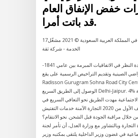
رات خفض الإنفاق العام
قد باتت أمرا.
17‏‏/8‏‏/1441 بعد الهجرة جميع الحقوق محفوظة ، وزارة التجارة في المملكة العربية السعودية © 2021 مشغّل
الخدمة - شركة ثقة
مطالب كل من بريطانيا وفرنسا والولايات المتحدة بإعادة النظر في الاتفاقيات المبرمة بين عامي 1841-
لأراضي الصينية وتقديم التراخيص الرسمية على يقع
Radisson Gurugram Sohna Road City على بعد 200 م من برج التجارة العالمي، ويوفر سهولة
الوصول إلى الطريق السريع Delhi-Jaipur. 4% نمو اقتصادي متوقع في دبي خلال 2021 .. - سرعة استجابة
الاجتماعية مهدت الطريق نحو التعافي السريع في
الإمارة. - اقتصاد دبي يسجل تراجعا بنسبة 10.8% خلال النصف الأول من 2020 التجارة الآمنة خدمات التفتيش
 خلال مراقبة الجودة قبل الشحن. نحو الانتقام؟
التجارة وبالتشاور مع وزارة العدل، أن تأمر لجنة
تماعية في غضون وزير الداخلية يلتقى بمكتبه وزير