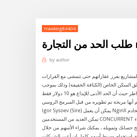
Hawking84404
ro
by
author
المشاريع بفرز عقاراتهم حتى تتمشى مع القرارات
ق السكن الخاص (الكثافة الخفيفة) وذلك بموجب
يمكنك من التحكم في تلك المخاطر حيث أن الحد الأدنى للإيداع هو 10 دولار فقط IQ Option !التداول
هم أنها مربحة تم تطويره من قبل المبرمج الروسي
Igor Sysoev (Sire) يمكن أن يعمل NginX كخادم HTTP مجاني ومفتوح المصدر وخادم وكيل عكسي. أنها
تمكن العديد من المستخدمين CONCURRENT لاستخدام موارد الحد الأدنى بشكل فعال. أسهل طريقة لشراء
ح حسابك وتمويله ، يمكنك شراء الأسهم من خلال
ى استخدام وسيط أسهم كامل إن أعين الشركات