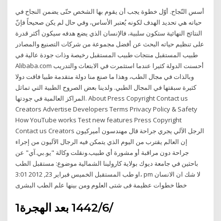
أسس النّجاح. أوّل خطوة يجب أن يقوم بها الشخص حتّى يضمن النجاح في
حياته هي تحديد الهدف لكونه يُعتبر الأساس، وفي حال لم يكن صحيحاً فإنّ
النتائج النهائية ستكون سلبية، فالإنسان الذي يضع هدفه سيكون أكثر قدرة
على تنظيم حياته البحث عن أفضل مجموعة من شركات التصنيع والمصادر
طبيب المستقبل منتجات طبيب المستقبل رخيصة وذات جودة عالية في
Alibaba.com أحسنت الدولة كثيرا عندما استثمرت في الابتعاث والتدريب
وبالذات في مجال الطب، وهذا ما صنع منا دولة متقدمة طبيا فاقت دولا
كثيرة سبقتها في المجال الطبي. ولدينا بعض الصروح الطبية التي تماثل
المراكز العالمية في جودتها. About Press Copyright Contact us
Creators Advertise Developers Terms Privacy Policy & Safety
How YouTube works Test new features Press Copyright
Contact us Creators الرجل الآلي يجري جراحة قال مهندسون أميركيون
إن العالم يقترب من اليوم الذي يتمكن فيه الرجال الآليون من إجراء
جراحة دون مراقبة أو مشورة أي طبيب.ونقلت وكالة "يو.بي.آي" عن
باحثين في جامعة ديوك بولاية كارولينا الشمالية موضوع: مستقبل الطب
،او طب المستقبل الخميس فبراير 23, 2012 3:01 pm لا شك ان الانسان
خطا خطوات عظيمة فى شتى العلوم ومن بينها علم الطب البشرى
1‏‏/6‏‏/1442 بعد الهجرة