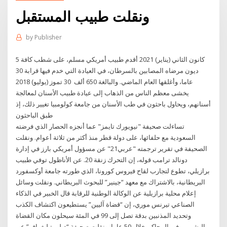
ونقلت طبيب المستقبل
by
Publisher
5 كانون الثاني (يناير) 2021 أقدم طبيب أمريكي مسلم، على شطب كافة
ديون مرضاه المصابين بالسرطان، في العيادة التي خدم فيها قرابة 30
عاما، وأغلقها العام الماضي. والبالغة 650 ألف 30 تموز (يوليو) 2018
يخشى معظم الناس من الذهاب إلى عيادة طبيب الأسنان لمعالجة
أسنانهم، ويحاول باحثون في طب الأسنان من جامعة كولومبيا تغيير ذلك، إذ
طبق الباحثون
تساءلت صحيفة "نيويورك تايمز" عما أنجزه الحصار الذي فرضته
السعودية مع حلفائها، على دولة قطر منذ أكثر من ثلاثة أعوام. ونقلت
الصحيفة في تقرير ترجمته "عربي21" عن مسؤول أمريكي بارز في إدارة
دونالد ترامب قوله، إن التحرك زنقة 20. عن الأناظول توفي طبيب
برازيلي، تطوع لتجارب لقاح فيروس كورونا، الذي طورته جامعة أوكسفورد
البريطانية، بالاشتراك مع معهد “جينير” للبحوث البريطاني. ونقلت وسائل
إعلام محلية برازيلية عن الوكالة الوطنية للرقابة قال الخبير في الذكاء
الصناعي تيرنس موري، إن “قضاة آليين” يستطيعون اكتشاف الكذب
وتحديد المذنبين بدقة تصل إلى 99 في المئة سيحلون مكان القضاة
البشريين في المحاكم خلال 50 عاما. ونقلت صحيفة “ديلي تيليغراف” عن