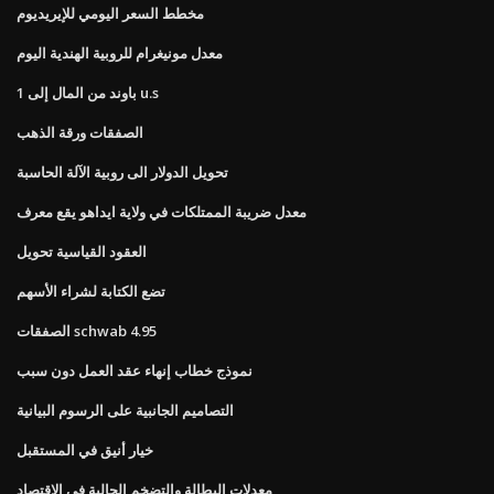
مخطط السعر اليومي للإيريديوم
معدل مونيغرام للروبية الهندية اليوم
1 باوند من المال إلى u.s
الصفقات ورقة الذهب
تحويل الدولار الى روبية الآلة الحاسبة
معدل ضريبة الممتلكات في ولاية ايداهو يقع معرف
العقود القياسية تحويل
تضع الكتابة لشراء الأسهم
الصفقات schwab 4.95
نموذج خطاب إنهاء عقد العمل دون سبب
التصاميم الجانبية على الرسوم البيانية
خيار أنيق في المستقبل
معدلات البطالة والتضخم الحالية في الاقتصاد