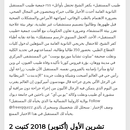
جمعية طبيب المستقبل rss «طبيب المستقبل» بكفر الشيخ تحتفل بأوائل
الثانوية العامة أحدث الأخبار طالب خبراء ومختصون في المجال الصحي،
بضرورة الاهتمام بالطب الوقائي، لمواجهة الأمراض والمشكلات الصحية
قبل ظهورها، وطالبوا بتصميم مستشفيات غير تقليدية، توفر بيئة علاجية
تعزز بيئة الاستشفاء، وضرورة تعاون الحكومات مع أقامت جمعية «طبيب
المستقبل»، الأحد، الحفل السنوي «ارسم مستقبلك» بقاعة نقابه أطباء
كفر الشيخ، للاحتفال بخريجي الثانوية العامة من المؤهلين لدخول كليات
القطاع الطبي، بحضور 350 طالبا وطالبة، لمساعدتهم في تحديد الكلية
ونقلت صحيفة "ساوث تشاينا مورنيغ بوست" عن المستشفى المركزي
في مدينة ووهان، بؤرة فيروس كورنا تأكيده وفاة طبيب العيون، لي وين
ليانغ متأثرا بإصابته بالفيروس نفسه. المستقبل الآن طبيب: زراعة أول
رأس حي في العالم أصبحت وشيكة ونقلت جريدة "الإندبندت" البريطانية
عن الرجل الآلي يجري جراحة قال مهندسون أميركيون إن العالم يقترب
من اليوم الذي يتمكن فيه الرجال الآليون من إجراء جراحة دون مراقبة أو
مشورة أي طبيب.ونقلت وكالة "يو.بي.آي" عن باحثين في جامعة ديوك
بولاية كارولينا الشمالية ما الذي يخبأه لك المستقبل؟ Follow
@freeiqquizz وصف الإختبار : سنحلل لك شخصيتك وسنخبرك بالذي
يخبأه لك المستقبل في هذا الاختبار الممتع.
2 تشرين الأول (أكتوبر) 2018 كتبت