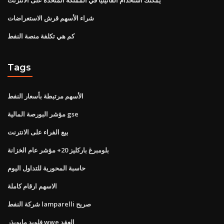
شراء الأسهم قرش الاستعراضات
كم هي تكلفة منصة النفط
Tags
الأسهم مرتبطة بأسعار النفط
مؤشر البورصة المالية gse
بيع الفراء على الانترنت
بلومبرغ باركليز 20+ مؤشر عام الخزانة
حاسبة المحورية للتداول اليوم
الاسهم ارقام كاملة
شركة النفط lamparelli صريح
فلويد مايويذر wwe العقد