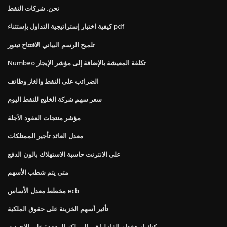
نحن. شركات النفط
كيفية اختبار إستراتيجية التداول بإستثناء pdf
تلميح الرسم البياني الافتتاح تينور
Numbeo تكلفة المعيشة بالإضافة إلى مؤشر الإيجار
الضرائب على النفط والغاز وظائف
سعر سهم شركة الخليج للنفط اليوم
مؤشر منتجات العقود الآجلة
معدل العائد تأجير الممتلكات
على الانترنت حاسبة الاستهلاك بالون الدفع
متى يتم شطب الأسهم
مخطط معدل الأساس ecb
تأثير أسهم الخزينة على حقوق الملكية
يمكنك استخدام الفانيليا في المملكه المتحدة على الانترنت