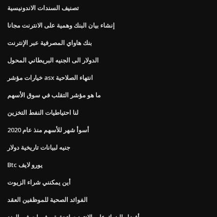
تصنيف السندات الاندونيسية
إنشاء بيان البنك وهمية على الانترنت مجانا
بنك هاواي المصرفية عبر الإنترنت
الدولار الى الجنيه البريطاني المحول
خيارات مؤشر asx انتهاء الصلاحية
ما هو مؤشر التقلب في سوق الأسهم
لنا احتياطيات النفط التخزين
أسوأ شهر للأسهم منذ عام 2020
جنيه لبيانات تاريخية دولار
Btc يورو لايف
أين يمكنني شراء الزيوت
الفوائد الصحية للموظفين العقد
أفضل البنوك على الانترنت لتحقيق وفورات في الهند