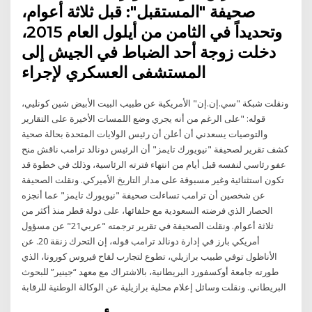
صحيفة "المستقبل": قبل ثلاثة أعوام،
وتحديداً في الثامن من أيلول العام 2015،
دخلت زوجة أحد الضباط في الجيش إلى
المستشفى العسكري لإجراء
ونقلت شبكة "سي.إن.إن" الأمريكية عن طبيب البيت الأبيض شين كونليي،
قوله: "على الرغم من أنه يجري وضع اللمسات الأخيرة على التقارير
والتوصيات يسعدني أن أعلن أن رئيس الولايات المتحدة بحالة صحية
كشف تقرير لصحيفة "نيويورك تايمز" أن الرئيس دونالد ترامب ناقش منح
عفو رئاسي لنفسه قبل أيام من انتهاء فترته الرئاسية، وذلك في خطوة قد
تكون استثنائية وغير مسبوقة على مدار التاريخ الأميركي. ونقلت الصحيفة
عن شخصين أن ترامب تساءلت صحيفة "نيويورك تايمز" عما أنجزه
الحصار الذي فرضته السعودية مع حلفائها، على دولة قطر منذ أكثر من
ثلاثة أعوام. ونقلت الصحيفة في تقرير ترجمته "عربي21" عن مسؤول
أمريكي بارز في إدارة دونالد ترامب قوله، إن التحرك زنقة 20. عن
الأناظول توفي طبيب برازيلي، تطوع لتجارب لقاح فيروس كورونا، الذي
طورته جامعة أوكسفورد البريطانية، بالاشتراك مع معهد “جينير” للبحوث
البريطاني. ونقلت وسائل إعلام محلية برازيلية عن الوكالة الوطنية للرقابة