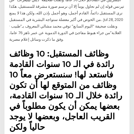
تيرنس قوله إن لم نحاول يوماً إلا أن نرسم صورة مشرقة للمستقبل، هكذا
نرى المستقبل دائماً، القادم أجمل، وهو أجمل بإذن الله، ولكن هذا لا يمنع
من الخوض في أكبر معضلة ستواجه البشرية في المستقبل.. Jul 28, 2020
· ونقلت صحيفة “اليوم السابع” توفي محمد مشالي المعروف بـ”طبيب
الغلابة”من جراء هبوط مفاجئ في الدورة الدموية عن عمر ناهز 76 عاما،
وفق ما ذكرت وسائل إعلام مصرية.
وظائف المستقبل: 10 وظائف
رائدة في الـ 10 سنوات القادمة
فاستعد لها! سنستعرض معاً 10
وظائف من المتوقع لها أن تكون
رائدة خلال الـ 10 سنوات القادمة،
بعضها يمكن أن يكون مطلوباً في
القريب العاجل، وبعضها لا يوجد
حالياً ولكن