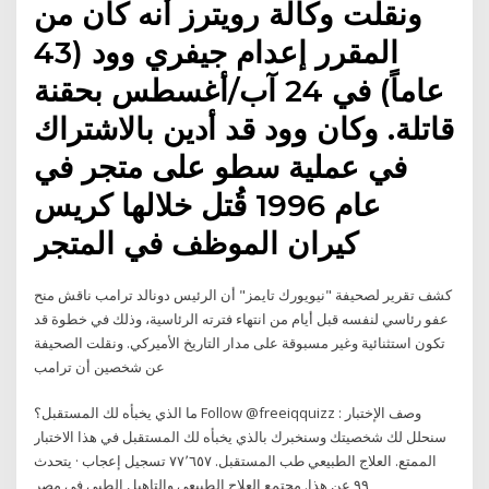
ونقلت وكالة رويترز أنه كان من
المقرر إعدام جيفري وود (43
عاماً) في 24 آب/أغسطس بحقنة
قاتلة. وكان وود قد أدين بالاشتراك
في عملية سطو على متجر في
عام 1996 قُتل خلالها كريس
كيران الموظف في المتجر
كشف تقرير لصحيفة "نيويورك تايمز" أن الرئيس دونالد ترامب ناقش منح
عفو رئاسي لنفسه قبل أيام من انتهاء فترته الرئاسية، وذلك في خطوة قد
تكون استثنائية وغير مسبوقة على مدار التاريخ الأميركي. ونقلت الصحيفة
عن شخصين أن ترامب
ما الذي يخبأه لك المستقبل؟ Follow @freeiqquizz وصف الإختبار :
سنحلل لك شخصيتك وسنخبرك بالذي يخبأه لك المستقبل في هذا الاختبار
الممتع. ‏العلاج الطبيعي طب المستقبل‏. ‏‏٧٧٬٦٥٧‏ تسجيل إعجاب · يتحدث