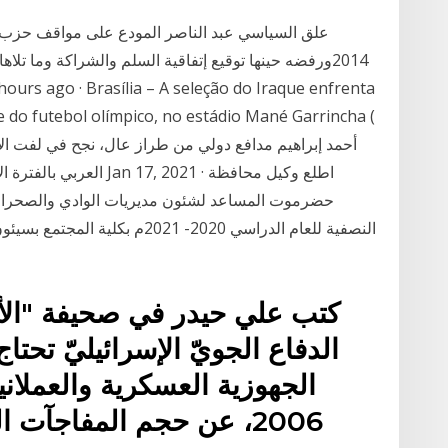
2014ورفضه حينها توقيع إتفاقية السلم والشراكة وما تل
e do futebol olímpico, no estádio Mané Garrincha (
العربي بالفترة الأخيرة و
حضرموت المساعد لشئون مديريات الوادي والصحراء عب
النصفية للعام الدراسي 2020- 2021
كتب علي حيدر في صحيفة "الأ
الدفاع الجويّ الإسرائيليّ تحت
الجهوزية العسكرية والعملان
2006، عن حجم المفاجآت 