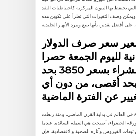
تي تحتفظ بها البنوك المركزية كاحتياطيات النقد
 ويمكن وصف التغيرات التي تطرأ على تكوين هذه
سعير سعر صرف الدولار
انية لليوم الجمعة حصرا
وبهامش متحرك بين: الشراء بسعر 3850 بحد
نى، والبيع بسعر 3900 بحد أقصى، من دون أي
دة في العالم في بداية القرن الماضي، ومنذ ربطت
1944 العملات العالمية بالورقة الخضراء، أصبحت هي العملة السائدة. عندما
تبعات الفيروس وآثاره الصحية والاقتصادية، فإن