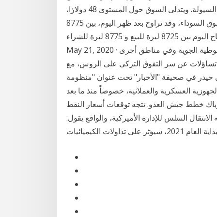
الوسيط ذهابًا وإيابًا لإظهار علامات الإنهاك في بيئة انخفاض السيولة. ويتدلى السوق حول المستوى 48 دولارًا،
ممتدًا على طول الطريق واصل الدولار ارتفاعه في السوق السوداء، وقد تراوح بعد ظهر اليوم، بين 8775
للبيع، و8825 للشراء. يذكر أن الدولار كان قد تراوح صباح اليوم بين 8725 ليرة للبيع و 8775 ليرة للشراء.
May 21, 2020 · أثارت هزيمة قوات حفتر التي تدعمها روسيا في قاعدة الوطية الجوية وفي مناطق أخرى
ا، تساؤلات عن سر التفوق التركي على الروس، مع
 حيدر في صحيفة "الأخبار" تحت عنوان "منظومة
لجهوزية العسكرية والعملانية، خصوصاً منذ ما بعد
ه لإرباك خطط جيش العدو. تتجه توقعات أسعار النفط
انتقال السلس للإدارة الأميركية، والواقع يقول:
اولات الكيميائيات