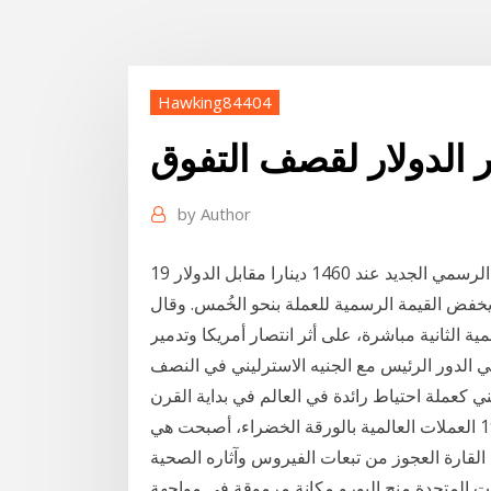
Hawking84404
ر الدولار لقصف التفوق
by
Author
19 كانون الأول (ديسمبر) 2020 وحدد البنك سعر الصرف الرسمي الجديد عند 1460 دينارا مقابل الدولار
ية الثانية مباشرة، على أثر انتصار أمريكا وتدمير
ي الدور الرئيس مع الجنيه الاسترليني في النصف
جنيه الإسترليني كعملة احتياط رائدة في العالم في بداية القرن
الماضي، ومنذ ربطت اتفاقية “بريتون وودز” في عام 1944 العملات العالمية بالورقة الخضراء، أصبحت هي
القارة العجوز من تبعات الفيروس وآثاره الصحية
يات المتحدة منح اليورو مكانة مرموقة في مواجهة