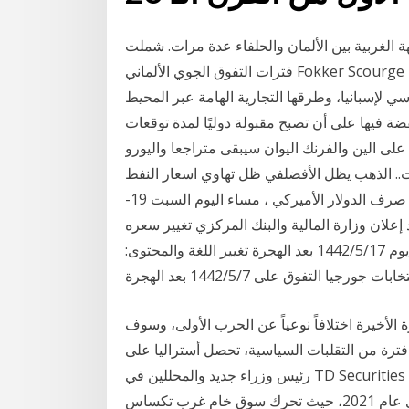
هة الغربية بين الألمان والحلفاء عدة مرات. شملت
فترات التفوق الجوي الألماني Fokker Scourge في أواخر عام 1915 إلى أوائل عام 1916، وفي أبريل
سي لإسبانيا، وطرقها التجارية الهامة عبر المحيط
ضة فيها على أن تصبح مقبولة دوليًا لمدة توقعات
ال ملحوظ على الين والفرنك اليوان سيبقى متراجعا واليورو
ت.. الذهب يظل الأفضلفي ظل تهاوي اسعار النفط
العالمية والمحلية ووصولها بغداد اليوم - بغداد. تخطى سعر صرف الدولار الأميركي ، مساء اليوم السبت 19-
ت العراق بعد إعلان وزارة المالية والبنك المركزي تغيير سعره
إلى 1460 دينار للمصارف و الـ 1470 للمواطنين بدءاً من يوم 17‏‏/5‏‏/1442 بعد الهجرة تغيير اللغة والمحتوى:
تفوق على 7‏‏/5‏‏/1442 بعد الهجرة
ة الأخيرة اختلافاً نوعياً عن الحرب الأولى، وسوف
 فترة من التقلبات السياسية، تحصل أستراليا على
رئيس وزراء جديد والمحللين في TD Securities لا يعتقدون أن هذا يغير توقعات الدولار الأسترالي على المدى
تتجه توقعات أسعار النفط الخام الأسبوعية نحو الهدوء إلى عام 2021، حيث تحرك سوق خام غرب تكساس