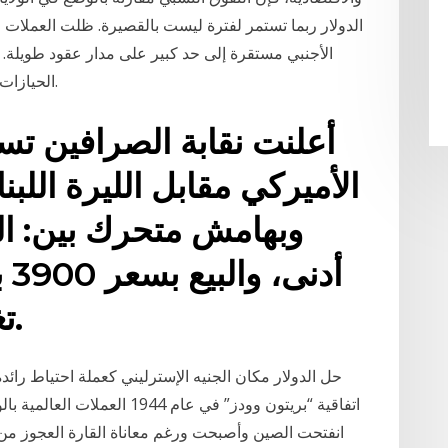
الدولار ربما تستمر لفترة ليست بالقصيرة. ظلت العملات ال
الأجنبي مستقرة إلى حد كبير على مدار عقود طويلة.
الحيازات، على أفضل تقدير، بأنها تتبع وتيرة الأنهار الجليدية.
أعلنت نقابة الصرافين ت
الأميركي مقابل الليرة اللبن
أد
تغيير عن الفترة الماضية.
حل الدولار مكان الجنيه الإسترليني كعملة احتياط رائ
اتفاقية “بريتون وودز” في عام 
انفتحت الصين وأصبحت ورغم معاناة القارة العجوز من 