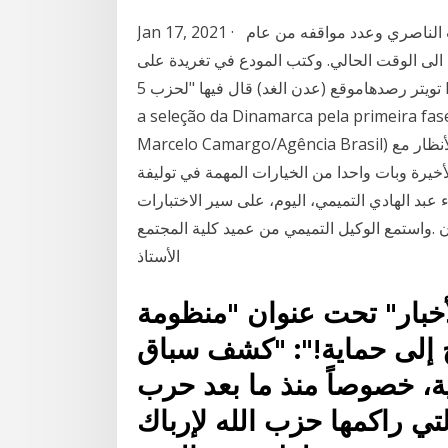
Jan 17, 2021 · علق السياسي عبد الناصر المودع على مواقف حزب الناصري وعدد مواقفه من عام
اها الى الوقت الحالي. وكتب المودع في تغريدة على
تويتر رصدهاموقع (عدن الغد) قال فيها "لحزب 5 hours ago · Brasília – A seleção do Iraque enfrenta
a seleção da Dinamarca pela primeira fas
Marcelo Camargo/Agência Brasil) أحمد إبراهيم مدافع دولي من طراز عال، نجح في لفت الأنظار مع
بات واحدا من الخيارات المهمة في توليفة Jan 17, 2021 · اطلع وكيل محافظة
د الهادي التميمي، اليوم، على سير الاختبارات
م بكلية المجتمع بسيئون .واستمع الوكيل التميمي من عميد كلية المجتمع
الأستاذ
خبار" تحت عنوان "منظومة
اج إلى حماية!": "كشف سباق
ية، خصوصاً منذ ما بعد حرب
التي راكمها حزب الله لإرباك