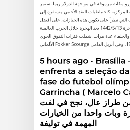
ورو مكانة مرموقة في مواجهة الدولار ربما تستمر
المركزية كاحتياطيات النقد الأجنبي مستقرة إلى
 التي تطرأ على تكوين هذه الحيازات، على أفضل
تقدير، بأنها تتبع وتيرة الأنهار الجليدية. 22‏‏/5‏‏/1442 بعد الهجرة 13‏‏/5‏‏/1442 بعد الهجرة خلال الحرب العالمية
ان والحلفاء عدة مرات. شملت فترات التفوق الجوي
5 hours ago · Brasília
enfrenta a seleção d
fase do futebol olímp
Garrincha ( Marcelo 
من طراز عال، نجح في لفت
يرة وبات واحدا من الخيارات
المهمة في توليفة