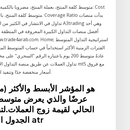
تداول في الانتشار في الكثير من الاعلان
أفضل منصات التداول الكبيرة المعروفة في المنطقة الع
عادةً متوسط 200 يوم باعتباره الرقم "السحر
أسعار منخفضة جدًا وتنفيذ للأوامر ذو سرعة فائقة وبدون أي عمولات إضافية.
عرضًا والذي يعرض متوسط ا
الحالي لقيمة زوج العملات.لتط
الجدول اليومي الحالي وفرض بيانات atr