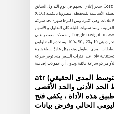
سعر إغلاق السهم في يوم التداول السابق: Cost: متوسط كلفة المنتج، بعملة المنتج، مضروبا بالكمية: Cost
(CCC) متوسط كلفة المنتج، بالعملة الأساسية للمحفظة، مضروبا بالكمية. Coverage Ratio بدأت منصات
ات وهي كثيرة ومن اكثرها شهرة نجد شركة A3trading وهي أحد
ربية ، ومنذ سنوات قليلة كان التداول و الأسهم
والعملات مقتصر على Toggle navigation www.trade4arab.com. Home; استراتيجية التداول المتوسط
الفترات الزمنية الأكثر استخداماً في حساب المتوسط المتحرك هي 10 و20 و50 و100. يستخدم المتداولون
ي" على مخططات المدى الطويل وهو يمثل عادةً نقطة هامة
عند اقتراب السعر منه. توفر شركة lblv تداول العملات عن طريق منصة التداول الاستثنائية mt5 مع فروق
atr (متوسط المدى الحقيقي) هو المؤشر الأبسط والأكثر
لحد الأدنى والحد الأقصى
بيق هذه الأداة ، يكفي فتح