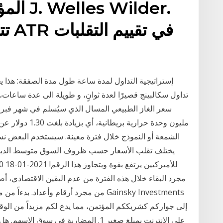
المؤشر
تتم
إستراتيجية التداول لمدة ساعة طول مدة الصفقة: هذا 
تداول سكالبينج قصيرًا لعدة ثوانٍ، و طويلة الى عدة ساعات، 
مليون وحدة حراري
الشمعة أو النموذج خلال فترة معينة. سيستخدم البعض نس
مجرد البقاء خلال هذه الفترة من عدم اليقين الاقتصادي، أصبح ا
من مجرد أرقام وأعداد. بدءاً من مراقبة ا
إلى جواركم كشريككم المؤتمن، مما يدع لكم مزيداً من الوق
على الانترنت بمبلغ صغير 1. المضاربة في س