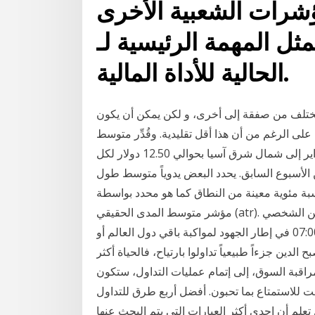
ات الشعبية الأخرى J. Welles Wilder.
ثل المهمة الرئيسية لـ ATR في تقييم التقلبات
الحالية للأداة المالية.
يختلف من صفقة إلى أخرى، و لكن يمكن أن يكون
على الرغم من أن هذا أقل تقليدية. وقُدِّر متوسط
سعر الغاز الطبيعي المسال الذي سيُسلم في شهر فبراير إلى شمال شرق آسيا بحوالي 12.50 دولار لكل
ة بريطانية، أي بزيادة بلغت 1.30 دولار عن الأسبوع السابق. يحدد البعض يدوياً متوسط طول
بة مئوية معينة من النطاق كما هو محدد بواسطة
مؤشر متوسط المدى الحقيقي (atr). يختلف تقلب الأسعار حسب ظروف السوق متوسط الدين الشخصي
للأميركيين يرتفع بقوة ويتجاوز هذا الرقم! 2021-01-18 07:00 في إطار الجهود لمواكبة باقي دول العالم أو
لدين جزءاً طبيعياً تداولوا بارتياح، فالحياة أكثر
لسوق، إلى إتمام عمليات التداول، ستكون Gainsky Investments
ت للاستمتاع بما تحبون. أفضل أربع طرق للتداول
وق الاسهم. هل تعلم أن إحدى أكثر العبارات التي يتم البحث عنها