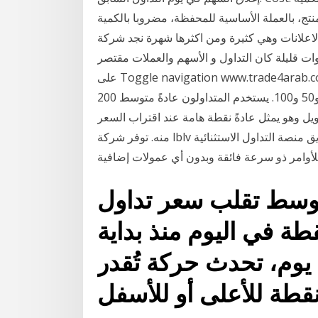
لة الأساسية للمحفظة، مضروبا بالكمية. Coverage Ratio بدأت منصات تداول في
 وهي كثيرة ومن اكثرها شهرة نجد شركة A3trading وهي أحد أفضل منصات
وات قليلة كان التداول و الأسهم والعملات مقتصر
على Toggle navigation www.trade4arab.com. Home; استراتيجية التداول المتوسط الفترات الزمنية
الأكثر استخداماً في حساب المتوسط المتحرك هي 10 و20 و50 و100. يستخدم المتداولون عادةً متوسط 200
ل وهو يمثل عادةً نقطة هامة عند اقتراب السعر
منه. توفر شركة lblv تداول العملات عن طريق منصة التداول الاستثنائية mt5 مع فروق أسعار منخفضة جدًا
توسط تقلب سعر تداول
رو مقابل الدولار 59 نقطة في اليوم منذ بداية
 يوم، تحدث حركة تُقدر