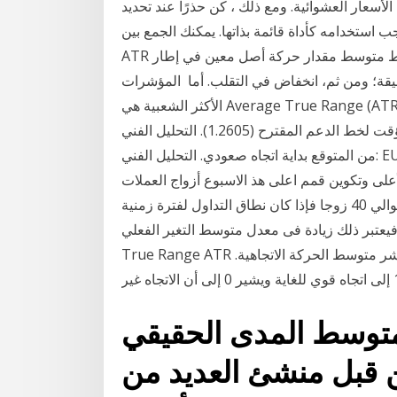
سعار العشوائية. ومع ذلك ، كن حذرًا عند تحديد
ب استخدامه كأداة قائمة بذاتها. يمكنك الجمع بين
ATR وتحليل حركة السعر يوضح مؤشر النطاق الحقيقي المتوسط متوسط مقدار حركة أصل معين في إطار
قة؛ ومن ثم، انخفاض في التقلب. أما المؤشرات
الأكثر الشعبية هي Average True Range (ATR), و Relative Strength Index (RSI), و Moving اقتراح
التداول: هناك إمكانية ارتداد مؤقت لخط الدعم المقترح (1.2605). التحليل الفني: USDCAD في نطاق محدد و
من المتوقع بداية اتجاه صعودي. التحليل الفني: EURCAD في نطاق محدد و من المتوقع بداية اتجاه صعودي.
على وتكوين قمم اعلى هذ الاسبوع أزواج العملات
القابلة للتداول ويوفر الوسيط على الإنترنت في المتوسط حوالي 40 زوجا فإذا كان نطاق التداول لفترة زمنية
بر ذلك زيادة فى معدل متوسط التغير الفعلي - Average
True Range ATR متوسط. 16 شباط (فبراير) 2016 من السهل جداً فهم مؤشر متوسط الحركة الاتجاهية.
​​المدى الحقيقي (ATR) تم إنشاؤه
ام 1978 من قبل منشئ العديد من