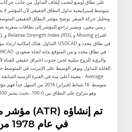
على نطاق أوسع لتجنب إيقاف التداول من جانب حركات الأ
متوسط ​​إستراتيجية تداول النطاق الحقيقي لأن المؤشر لا يج
زمني معين، ويشير تراجع المؤشر إلى نطاقات سعرية ضي
والرؤية للزوج سلبية لحين حدوث اختراق حقيقي للقناة لأ
معينة أعلى منه في الفترة الزمنية السابقة فيعت
وهو يتراوح على النطاق بين 0-100، بحيث يشير 100 إلى اتجاه قوي للغاية ويشير 0 إلى أن الاتجاه غير
مؤشر متوسط 
في ع