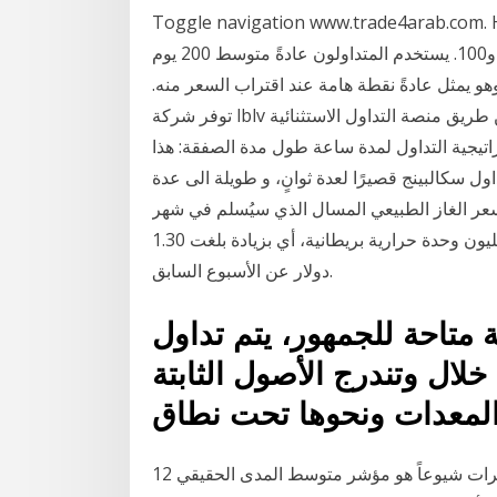
Toggle navigation www.trade4a; استراتيجية التداول المتوسط الفترات الزمنية الأكثر
استخداماً في حساب المتوسط المتحرك هي 10 و20 و50 و100. يستخدم المتداولون عادةً متوسط 200 يوم
 يمثل عادةً نقطة هامة عند اقتراب السعر منه.
توفر شركة lblv تداول العملات عن طريق منصة التداول الاستثنائية mt5 مع فروق أسعار منخفضة جدًا وتنفيذ
اتيجية التداول لمدة ساعة طول مدة الصفقة: هذا
 سكالبينج قصيرًا لعدة ثوانٍ، و طويلة الى عدة
 سعر الغاز الطبيعي المسال الذي سيُسلم في شهر
فبراير إلى شمال شرق آسيا بحوالي 12.50 دولار لكل مليون وحدة حرارية بريطانية، أي بزيادة بلغت 1.30
دولار عن الأسبوع السابق.
 متاحة للجمهور، يتم تداول
خلال وتندرج الأصول الثابتة
12 شباط (فبراير) 2020 أحد أكثر هذه المؤشرات شيوعاً هو مؤشر متوسط المدى الحقيقي ATR. الخسارة