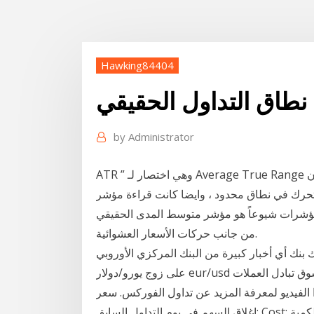
Hawking84404
نطاق التداول الحقيقي
by
Administrator
ATR ” وهي اختصار لـ Average True Range والتي تعني متوسط المدى الحقيقي. الجزء السفلي عندما كان
ي نطاق محدود ، وايضا كانت قراءة مؤشر ATR 12 شباط (فبراير) 2020 أحد أكثر هذه
رات شيوعاً هو مؤشر متوسط المدى الحقيقي ATR. الخسارة على نطاق أوسع لتجنب إيقاف التداول
من جانب حركات الأسعار العشوائية.
بار كبيرة من البنك المركزي الأوروبي ecb، مما بدوره يجب أن يحافظ
على زوج يورو/دولار eur/usd داخل نطاق التداول السعر يشير مصطلح الفوركس إلى سوق تبادل العملات
 الفيديو لمعرفة المزيد عن تداول الفوركس. سعر
إغلاق السهم في يوم التداول السابق: Cost: متوسط كلفة المنتج، بعملة المنتج، مضروبا بالكمية: Cost (CCC)