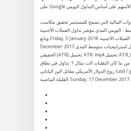
أدوات المالية التي تسمح للمستثمر تحقيق مكاسب
ط - اليومي المدى مؤشر تداول العملات الأجنبية
ويانغ Friday, 5 January 2018. كيلتنر قناة تداول نظام تداول العملات الأجنبية Sabahiya Sunday, 10
December 2017 التربح - من - متوسط - مسحوبة العائد منحنى التداول استراتيجيات متوسط المدى
الحقيقي (ATR) تحميل: ATR. mq4 تحميل: ATR_histogram. mq4 التي وضعتها وايلدر، ATR يعطي تجار
الفوركس يشعر من ما كان التقلبات الت مثال 1: تداول في نطاق usd / jpy. نطاق تداول usd / jpy. أظهر
زوج الدولار الأمريكي مقابل الين الياباني (usd / jpy) مستوى سعر محدد المدى مطولاً على مدى السنوات