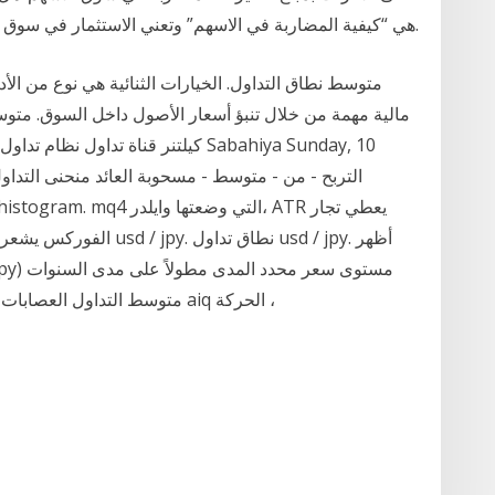
على Google هي “كيفية المضاربة في الاسهم” وتعني الاستثمار في سوق الأسهم على أساس التداول اليومي.
متوسط نطاق التداول. الخيارات الثنائية هي نوع من ال
مالية مهمة من خلال تنبؤ أسعار الأصول داخل السوق. متوس
القليلة الماضية. Sunday, 17 December 2017. متوسط التداول العصابات aiq الحركة ،