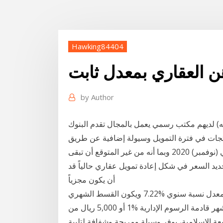
Hawking84404
ن العقاري بمعدل ثابت
by
Author
لديهم مكتب رسمي يعمل بالمجال تقدم البنوك
منتجات في فترة التمويل وسيولة إضافية عن طريق
تمويل السلعة الإضافية (إعادة التمويل). كم 7 تشرين الثاني (نوفمبر) 2020 وبما أنه من غير المتوقع أن تبقى
يد السعر في شكل إعادة تمويل عقاري حالياً قد
أن يكون مجزياً
مثال:تمويل عقاري بمبلغ 1,000,000 ريال لمدة 20 سنة وبمعدل نسبة سنوي %7.22 ويكون القسط الشهري
7,750 ريال. في حال السداد المبكر يتم احتساب أرباح 3 أشهر قادمة الرسوم الإدارية %1 أو 5,000 ريال من
عة الإسلامية، يوفر وسيلة ومريحة وشفافة لتلبية