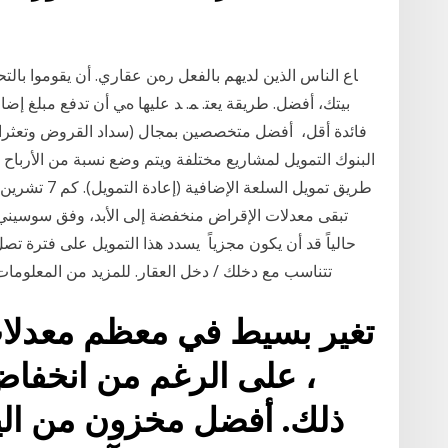
ﺎع اﻟﻨﺎس اﻟﺬﻳﻦ ﻟﺪﻳﻬﻢ ﺑﺎﻟﻔﻌﻞ رهﻦ ﻋﻘﺎري. أن ﻳﻘﻮﻣﻮا ﺑﺎﻟﺘ
ﺑﻴﺘﻚ، أﻓﻀﻞ. ﻃﺮﻳﻘﺔ ﻳﻌﺘ. ﻤ. ﺪ ﻋﻠﻴﻬﺎ هﻲ أن ﺗﺪﻓﻊ ﻣﺒﻠﻎ إﺿ
ﻓﺎﺋﺪة أﻗﻞ، أفضل متخصصين بمجال (سداد القروض وتعثرا
البنوك التمويل لمشاريع مختلفة ويتم وضع نسبة من الأرباح 
تبقى معدلات الإقراض منخفضة إلى الأبد، وفق سوسيني
تتناسب مع دخلك / دخل العقار. للمزيد من المعلومات. التمويل العقاري الإستثماري. احصل على أفضل
تغير بسيط في معظم معدلات 
، على الرغم من انخفاض
ذلك. أفضل مخزون من اليو