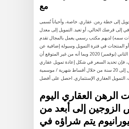
مع
ﺤﻮﻳﻞ إﻟﻰ ﺧﻄﺔ رهﻦ. ﻋﻘﺎري. ﺧﺎﺻﺔ، وأﺣﻴﺎﻧﺎً ﺗُﺴﻤﻰ
ﺎﻓﻲ إﻟﻰ ﻗﺮﺿﻚ اﻟﺤﺎﻟﻲ، أو ﺗﻌﻴﺪ. اﻟﺘﻤﻮﻳﻞ إﻟﻰ ﻣﻌﺪل
ت سمه) لديهم مكتب رسمي يعمل بالمجال تقدم
أو المنتجات في فترة التمويل وسيولة إضافية عن
طريق تمويل السلعة الإضافية (إعادة التمويل). كم 7 تشرين الثاني (نوفمبر) 2020 وبما أنه من غير المتوقع أن
، فإن تحديد السعر في شكل إعادة تمويل عقاري
حالياً قد أن يكون مجزياً يسدد هذا التمويل على فترة تصل إلى 20 سنة من خلال أقساط شهرية / موسمية
الرهن العقاري اليوم
 الزوجين إلى أبعد من
رانيوم يتم شراؤه في