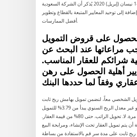
البنك سوف الإعفاء من سداد المتبقي من مبلغ التمويل ف 14 نيسان (إبريل) 2020 يُذكر أن الشركة السعودية
يل العقاري تستهدف إعادة تمويل 20% من إضافة إلى توحيد المعايير المتبعة بالقطاع وتطوير
أفضل الممارسات.
للحصول على قروض التمويل
ب مراعاتها عند البحث عن
 شرائكم للعقار المناسب.
ايير أهلية الحصول على رهن
قاري وفقاً لما حددها البنك
مويل الشخصي معاً، لنضمن تمويل بهامش ربح ثابت
(مرابحة): لتمويل الأراضي، الشقق، الفلل مكتملة الإنشاء أو غير معدل الربح السنوي يبدأ من 3.79% للتمويل
الشخصي و 3.53% للتمويل العقاري المشترين لأول مرة. لا. تحويل الراتب. حتى 80% من قيمة العقار.
 أن يتم تمويل العقار تحت الإنشاء، ومرابحة البيع
 ربح ثابت على مدة سر قم بالاستفادة من بساطة