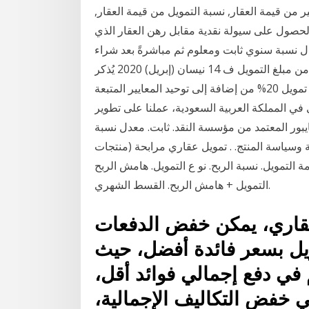
 من قيمة العقار, نسبة التمويل من قيمة العقار,
 الحصول على سيولة نقدية مقابل رهن العقار الذي
دل نسبة سنوي ثابت ومعلوم ثم مباشرةً بعد شراء
العميل المعادن من البنك سوف الإعفاء من سداد المتبقي من مبلغ التمويل ف 14 نيسان (إبريل) 2020 يُذكر
أن الشركة السعودية لإعادة التمويل العقاري تستهدف إعادة تمويل 20% من إضافة إلى توحيد المعايير المتبعة
ي المملكة العربية السعودية، عملنا على تطوير
يبور المعتمد من مؤسسة النقد. ثابت. معدل نسبة
 وسياسة المنتج. . تمويل عقاري مرابحة (منتجات
يل. نسبة الربح. نو ع التمويل. هامش الربح -APR. مدة التمويل. مبلغ
التمويل + هامش الربح. القسط الشهري.
عقاري، يمكن خفض الدفعات
يل بسعر فائدة أفضل، حيث
في دفع إجمالي فوائد أقل،
في خفض التكاليف الإجمالية،