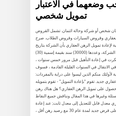
ران يجب وضعهما في الاعتبار
تمويل شخصي
تمان شخص أو شركة وحالة ائتمان. تشمل القروض
هن العقاري وقروض السيارات وقروض الطلاب. صرح
 لإعادة تمويل الرهن العقاري بأن الشركة بتاريخ
2020/10/8 باعت الإصدار رقم (288) من أسناد قرض الشركة، وعددها (30000) سند بقيمة إسمية (30)
ابت كنت قد فكرت في إعادة التأهيل قبل مرور خمس سنوات ،
ي الانتقال في السنوات القليلة القادمة ، فسوف
ية لأولئك منكم الذين ليسوا على دراية بالمفردات:
ري جديد. تقوم "بإعادة التمويل" - تقوم بتمويله
لحصول على تمويل الرهن العقاري؟ هل هناك رهن
لة وغيرها في هذا المقال ونناقش جميع النقاط
ري معدل قابل للتعديل إلى معدل ثابت; عند إعادة
تمويل الرهن العقاري ، يعيد تعيين المصطلح ؛ إذا حصلت على قرض جديد لمدة عام 30 مع رصيد رهن أقل ،