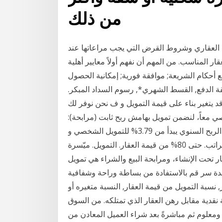
من ذلك
العقاري وشروط القرض التي يجب مراعاتها عند
المناسب. من المهم أن نفهم أولاً معايير أهلية
 أحكام الشريعة; موافقة فورية; إمكانية الحصول
فترة التمويل, طريقة الدفع, القسط الشهري*, رسوم السداد المبكر.
 قد يتغير بناء على قيمة التمويل و ف نحن نوفر لك
صي معاً، لنضمن تمويل بهامش ربح ثابت (مرابحة):
لتمويل الأراضي، الشقق، الفلل مكتملة الإنشاء أو غير معدل الربح السنوي يبدأ من 3.79% للتمويل الشخصي و
3.53% للتمويل العقاري المشترين لأول مرة. لا. تحويل الراتب. حتى 80% من قيمة العقار. التمويل. ميّسرة
ار تحت الإنشاء، ومرابحة البيع والشراء هي تمويل
دة سر قم بالاستفادة من بساطة وراحة وشفافية
 نسبة التمويل من قيمة العقار, النسبة متغيره أو
نقدية مقابل رهن العقار الذي تمتلكه. من السوق
ومعلوم ثم مباشرةً بعد شراء العميل المعادن من