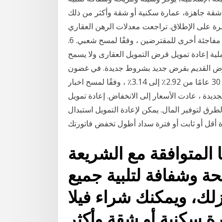
 شقة جاهزة، عمارة سكنية أو شقة وأكثر من ذلك
لرهن العقاري إلى أقل من 2.75٪ لأول مرة على الإطلاق. تراجعت معدلات الرهن العقاري
إلى مستوى منخفض جديد هذا الأسبوع ، مما خلق مكاسب مفاجئة أخرى للمقترضين ، وفقًا لمسح شعبي. 6.
ملية إعادة تمويل قرض التمويل العقارى ولا يسمح
القرض القديم بقرض جديد بشروط جديدة. في غضون
يومين ، ارتفع متوسط الرهن العقاري بمعدل ثابت لمدة 30 عامًا من 2.92٪ إلى 3.14٪ ، وفقًا لمسح اخبار
ديدة ، عادت الأسعار إلى الانخفاض. إعادة تمويل
رق لتوفير المال. يمكن لإعادة التمويل استبدال
أقل أو ثابت أو فترة سداد أطول تخفض فاتورتك
 المتوافقة مع الشريعة
حة وشفافة لتلبية جميع
زلك، ويمكنك شراء فيلا
ة سكنية أو شقة وأكثر